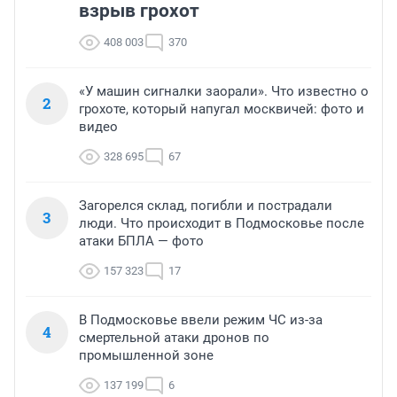
взрыв грохот
408 003
370
«У машин сигналки заорали». Что известно о
2
грохоте, который напугал москвичей: фото и
видео
328 695
67
Загорелся склад, погибли и пострадали
3
люди. Что происходит в Подмосковье после
атаки БПЛА — фото
157 323
17
В Подмосковье ввели режим ЧС из-за
4
смертельной атаки дронов по
промышленной зоне
137 199
6