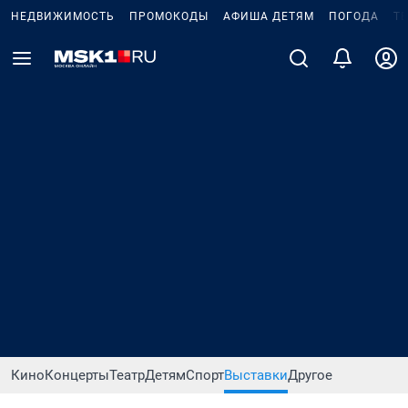
НЕДВИЖИМОСТЬ
ПРОМОКОДЫ
АФИША ДЕТЯМ
ПОГОДА
Т
Кино
Концерты
Театр
Детям
Спорт
Выставки
Другое