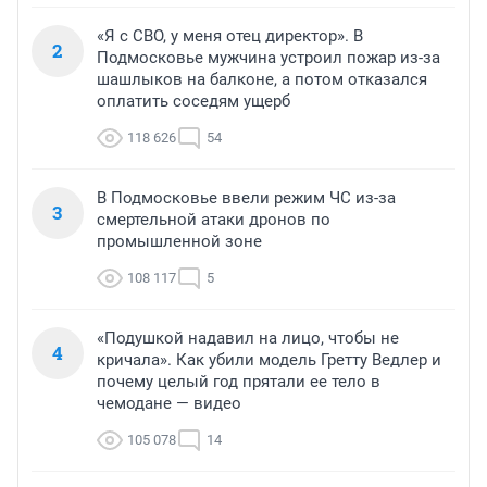
«Я с СВО, у меня отец директор». В
2
Подмосковье мужчина устроил пожар из-за
шашлыков на балконе, а потом отказался
оплатить соседям ущерб
118 626
54
В Подмосковье ввели режим ЧС из-за
3
смертельной атаки дронов по
промышленной зоне
108 117
5
«Подушкой надавил на лицо, чтобы не
4
кричала». Как убили модель Гретту Ведлер и
почему целый год прятали ее тело в
чемодане — видео
105 078
14