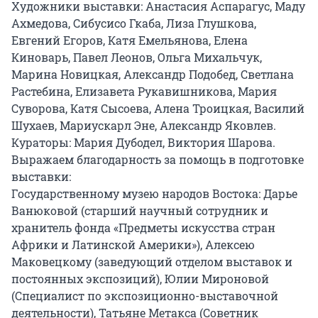
Художники выставки: Анастасия Аспарагус, Маду 
Ахмедова, Сибусисо Гкаба, Лиза Глушкова, 
Евгений Егоров, Катя Емельянова, Елена 
Киноварь, Павел Леонов, Ольга Михальчук, 
Марина Новицкая, Александр Подобед, Светлана 
Растебина, Елизавета Рукавишникова, Мария 
Суворова, Катя Сысоева, Алена Троицкая, Василий 
Шухаев, Мариускарл Эне, Александр Яковлев.

Кураторы: Мария Дубодел, Виктория Шарова.

Выражаем благодарность за помощь в подготовке 
выставки:

Государственному музею народов Востока: Дарье 
Ванюковой (старший научный сотрудник и 
хранитель фонда «Предметы искусства стран 
Африки и Латинской Америки»), Алексею 
Маковецкому (заведующий отделом выставок и 
постоянных экспозиций), Юлии Мироновой 
(Специалист по экспозиционно-выставочной 
деятельности), Татьяне Метакса (Советник 