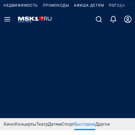
НЕДВИЖИМОСТЬ
ПРОМОКОДЫ
АФИША ДЕТЯМ
ПОГОДА
Т
Кино
Концерты
Театр
Детям
Спорт
Выставки
Другое