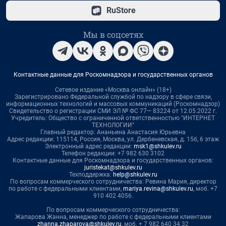
RuStore
Мы в соцсетях
Контактные данные для Роскомнадзора и государственных органов
Сетевое издание «Москва онлайн» (18+)
Зарегистрировано Федеральной службой по надзору в сфере связи,
информационных технологий и массовых коммуникаций (Роскомнадзор)
Свидетельство о регистрации СМИ ЭЛ № ФС 77— 83224 от 12.05.2022 г.
Учредитель: Общество с ограниченной ответственностью "ИНТЕРНЕТ
ТЕХНОЛОГИИ"
Главный редактор: Ананьина Анастасия Юрьевна
Адрес редакции: 115114, Россия, Москва, ул. Дербеневская, д. 15б, 6 этаж
Электронный адрес редакции:
msk1@shkulev.ru
Телефон редакции: +7 982 630 3102
Контактные данные для Роскомнадзора и государственных органов:
juristekat@shkulev.ru
Техподдержка:
help@shkulev.ru
По вопросам коммерческого сотрудничества: Ревина Мария, директор
по работе с федеральными клиентами,
mariya.revina@shkulev.ru
, моб. +7
910 402 4056.
По вопросам коммерческого сотрудничества:
Жапарова Жанна, менеджер по работе с федеральными клиентами
zhanna.zhaparova@shkulev.ru
, моб. + 7 982 640 34 32