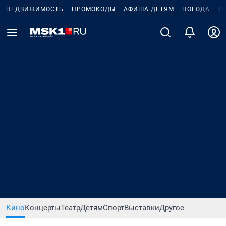
НЕДВИЖИМОСТЬ
ПРОМОКОДЫ
АФИША ДЕТЯМ
ПОГОДА
Т
Кино
Концерты
Театр
Детям
Спорт
Выставки
Другое