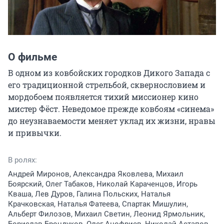
О фильме
В одном из ковбойских городков Дикого Запада с 
его традиционной стрельбой, сквернословием и 
мордобоем появляется тихий миссионер кино 
мистер Фёст. Неведомое прежде ковбоям «синема» 
до неузнаваемости меняет уклад их жизни, нравы 
и привычки.
В ролях:
Андрей Миронов, Александра Яковлева, Михаил
Боярский, Олег Табаков, Николай Караченцов, Игорь
Кваша, Лев Дуров, Галина Польских, Наталья
Крачковская, Наталья Фатеева, Спартак Мишулин,
Альберт Филозов, Михаил Светин, Леонид Ярмольник,
Борислав Брондуков, Олег Анофриев, Николай Астапов,