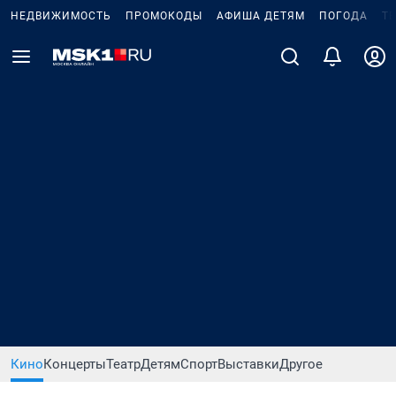
НЕДВИЖИМОСТЬ
ПРОМОКОДЫ
АФИША ДЕТЯМ
ПОГОДА
Т
Кино
Концерты
Театр
Детям
Спорт
Выставки
Другое