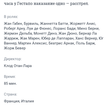
часа у Гестапо наказание одно — расстрел.
В ролях:
Жан Габен, Бурвиль, Жаннетта Батти, Жоржетт Анис,
Роберт Арну, Луи де Фюнес, Лоранс Бади, Мино Берни,
Жермэн Дельба, Монетт Динэ, Жан Дюно, Бернар Ла
Жарриж, Жак Марен, Юбер де Лаппаран, Ханс Вернер, Юг
Ваннер, Мартин Алексис, Беатрис Арнак, Поль Барж,
Жорж Бевер
Директор:
Клод Отан-Лара
Время:
85 мин.
Страна:
Франция, Италия