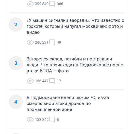
399 840
366
«У машин сигналки заорали». Что известно о
2
грохоте, который напугал москвичей: фото и
видео
246 231
49
Загорелся склад, погибли и пострадали
3
люди. Что происходит в Подмосковье после
атаки БПЛА — фото
156 447
17
В Подмосковье ввели режим ЧС из-за
4
смертельной атаки дронов по
промышленной зоне
133 245
6