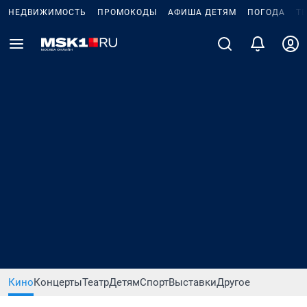
НЕДВИЖИМОСТЬ
ПРОМОКОДЫ
АФИША ДЕТЯМ
ПОГОДА
Т
Кино
Концерты
Театр
Детям
Спорт
Выставки
Другое