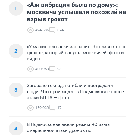
«Аж вибрация была по дому»:
1
москвичи услышали похожий на
взрыв грохот
424 686
374
«У машин сигналки заорали». Что известно о
2
грохоте, который напугал москвичей: фото и
видео
400 959
93
Загорелся склад, погибли и пострадали
3
люди. Что происходит в Подмосковье после
атаки БПЛА — фото
159 039
17
В Подмосковье ввели режим ЧС из-за
4
смертельной атаки дронов по