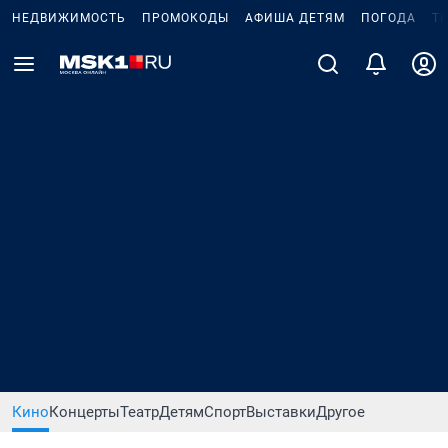
НЕДВИЖИМОСТЬ
ПРОМОКОДЫ
АФИША ДЕТЯМ
ПОГОДА
Т
Кино
Концерты
Театр
Детям
Спорт
Выставки
Другое