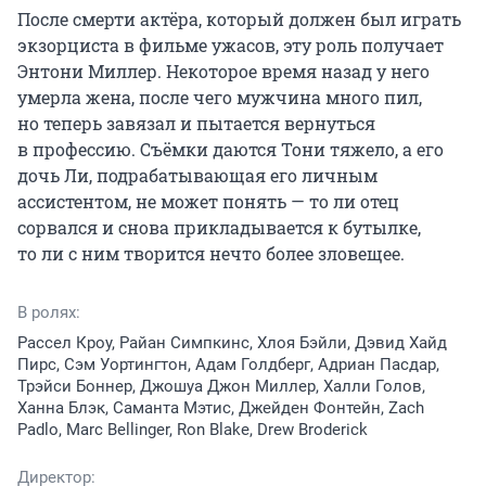
После смерти актёра, который должен был играть 
экзорциста в фильме ужасов, эту роль получает 
Энтони Миллер. Некоторое время назад у него 
умерла жена, после чего мужчина много пил, 
но теперь завязал и пытается вернуться 
в профессию. Съёмки даются Тони тяжело, а его 
дочь Ли, подрабатывающая его личным 
ассистентом, не может понять — то ли отец 
сорвался и снова прикладывается к бутылке, 
то ли с ним творится нечто более зловещее.
В ролях:
Рассел Кроу, Райан Симпкинс, Хлоя Бэйли, Дэвид Хайд
Пирс, Сэм Уортингтон, Адам Голдберг, Адриан Пасдар,
Трэйси Боннер, Джошуа Джон Миллер, Халли Голов,
Ханна Блэк, Саманта Мэтис, Джейден Фонтейн, Zach
Padlo, Marc Bellinger, Ron Blake, Drew Broderick
Директор: