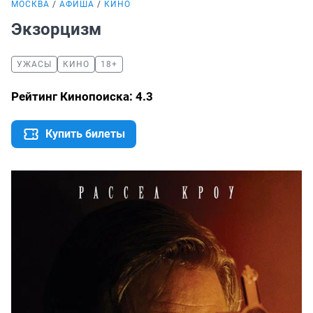
МОСКВА
АФИША
КИНО
Экзорцизм
УЖАСЫ
КИНО
18+
Рейтинг Кинопоиска: 4.3
Купить билеты