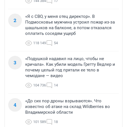
144 384
17
«Я с СВО, у меня отец директор». В
2
Подмосковье мужчина устроил пожар из-за
шашлыков на балконе, а потом отказался
оплатить соседям ущерб
118 149
54
«Подушкой надавил на лицо, чтобы не
3
кричала». Как убили модель Гретту Ведлер и
почему целый год прятали ее тело в
чемодане — видео
104 736
14
«До сих пор дроны взрываются». Что
4
известно об атаке на склад Wildberries во
Владимирской области
101 589
18