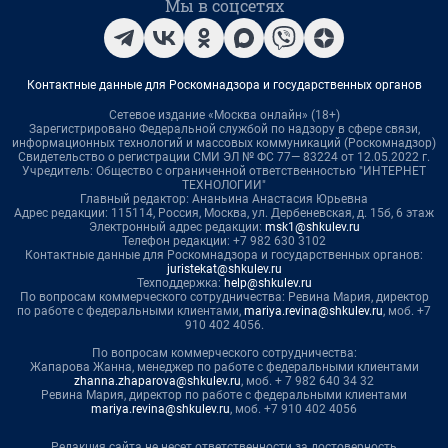
Мы в соцсетях
Контактные данные для Роскомнадзора и государственных органов
Сетевое издание «Москва онлайн» (18+)
Зарегистрировано Федеральной службой по надзору в сфере связи,
информационных технологий и массовых коммуникаций (Роскомнадзор)
Свидетельство о регистрации СМИ ЭЛ № ФС 77— 83224 от 12.05.2022 г.
Учредитель: Общество с ограниченной ответственностью "ИНТЕРНЕТ
ТЕХНОЛОГИИ"
Главный редактор: Ананьина Анастасия Юрьевна
Адрес редакции: 115114, Россия, Москва, ул. Дербеневская, д. 15б, 6 этаж
Электронный адрес редакции:
msk1@shkulev.ru
Телефон редакции: +7 982 630 3102
Контактные данные для Роскомнадзора и государственных органов:
juristekat@shkulev.ru
Техподдержка:
help@shkulev.ru
По вопросам коммерческого сотрудничества: Ревина Мария, директор
по работе с федеральными клиентами,
mariya.revina@shkulev.ru
, моб. +7
910 402 4056.
По вопросам коммерческого сотрудничества:
Жапарова Жанна, менеджер по работе с федеральными клиентами
zhanna.zhaparova@shkulev.ru
, моб. + 7 982 640 34 32
Ревина Мария, директор по работе с федеральными клиентами
mariya.revina@shkulev.ru
, моб. +7 910 402 4056
Редакция сайта не несет ответственности за достоверность