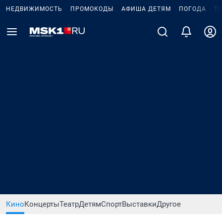
НЕДВИЖИМОСТЬ
ПРОМОКОДЫ
АФИША ДЕТЯМ
ПОГОДА
Т
Кино
Концерты
Театр
Детям
Спорт
Выставки
Другое