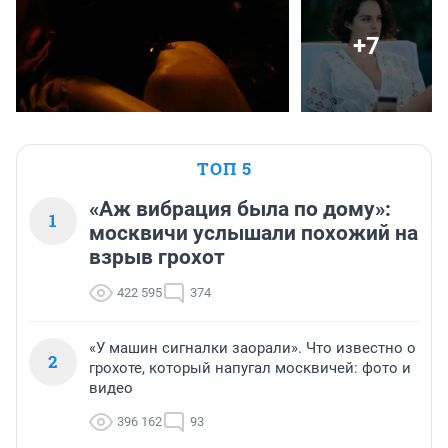
+7
ТОП 5
«Аж вибрация была по дому»:
1
москвичи услышали похожий на
взрыв грохот
422 595
374
«У машин сигналки заорали». Что известно о
2
грохоте, который напугал москвичей: фото и
видео
396 162
93