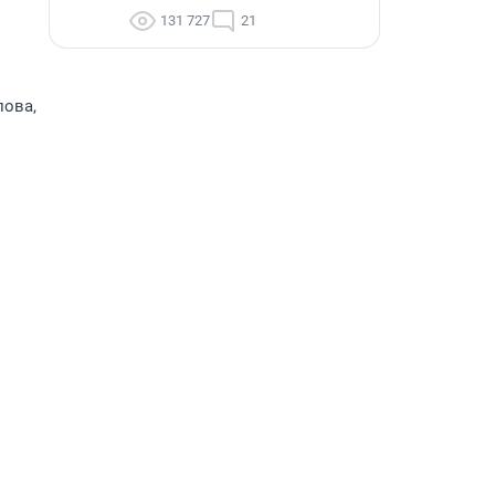
131 727
21
лова,