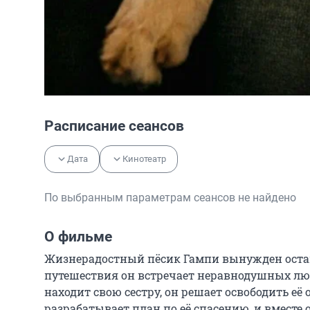
Расписание сеансов
Дата
Кинотеатр
По выбранным параметрам сеансов не найдено
О фильме
Жизнерадостный пёсик Гампи вынужден оставит
путешествия он встречает неравнодушных люд
находит свою сестру, он решает освободить её 
разрабатывает план по её спасению, и вместе