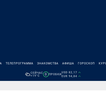
А
ТЕЛЕПРОГРАММА
ЗНАКОМСТВА
АФИША
ГОРОСКОП
КУР
USD 82,17
СЕЙЧАС
0
ПРОБКИ
+19°C
EUR 94,84