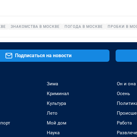
КВЕ
ЗНАКОМСТВА В МОСКВЕ
ПОГОДА В МОСКВЕ
ПРОБКИ В МО
Подписаться на новости
Зима
Он и она
Криминал
Осень
Культура
Политик
Лето
Происше
спорт
Мой дом
Работа
Наука
Развлеч