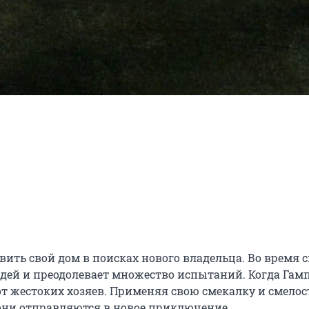
ь свой дом в поисках нового владельца. Во время св
ей и преодолевает множество испытаний. Когда Гамп
от жестоких хозяев. Применяя свою смекалку и смелость
 они отправляются в новое приключение.