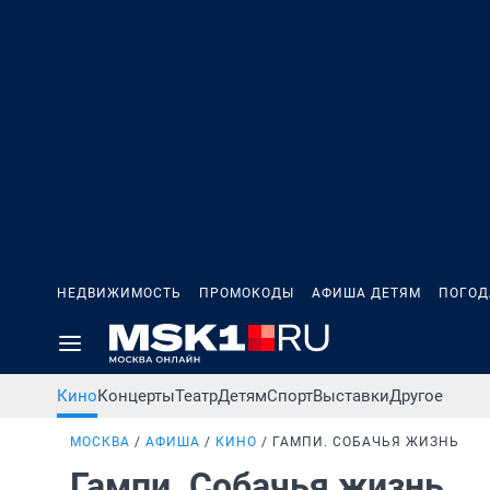
НЕДВИЖИМОСТЬ
ПРОМОКОДЫ
АФИША ДЕТЯМ
ПОГОД
Кино
Концерты
Театр
Детям
Спорт
Выставки
Другое
МОСКВА
АФИША
КИНО
ГАМПИ. СОБАЧЬЯ ЖИЗНЬ
Гампи. Собачья жизнь