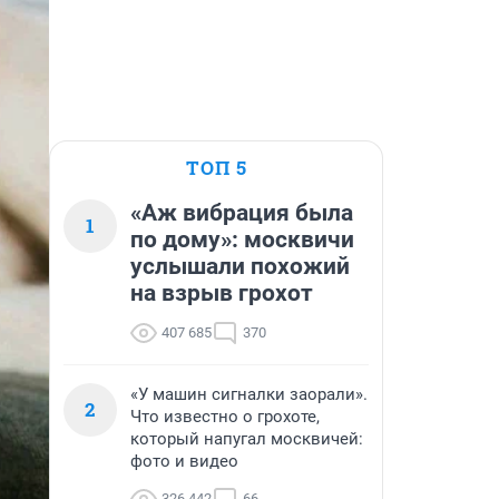
ТОП 5
«Аж вибрация была
1
по дому»: москвичи
услышали похожий
на взрыв грохот
407 685
370
«У машин сигналки заорали».
2
Что известно о грохоте,
который напугал москвичей:
фото и видео
326 442
66