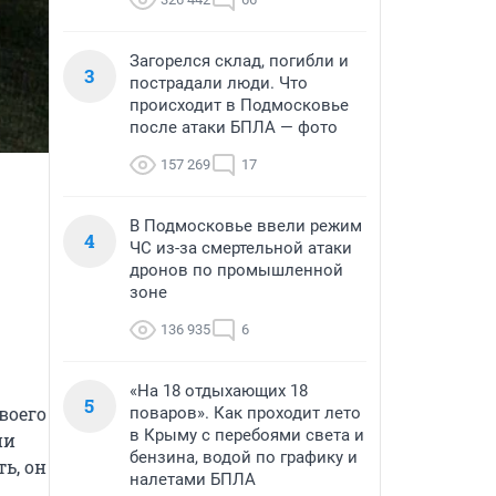
Загорелся склад, погибли и
3
пострадали люди. Что
происходит в Подмосковье
после атаки БПЛА — фото
157 269
17
В Подмосковье ввели режим
4
ЧС из-за смертельной атаки
дронов по промышленной
зоне
136 935
6
«На 18 отдыхающих 18
5
оего 
поваров». Как проходит лето
в Крыму с перебоями света и
и 
бензина, водой по графику и
, он 
налетами БПЛА