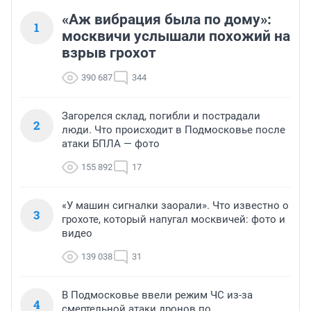
«Аж вибрация была по дому»:
1
москвичи услышали похожий на
взрыв грохот
390 687
344
Загорелся склад, погибли и пострадали
2
люди. Что происходит в Подмосковье после
атаки БПЛА — фото
155 892
17
«У машин сигналки заорали». Что известно о
3
грохоте, который напугал москвичей: фото и
видео
139 038
31
В Подмосковье ввели режим ЧС из-за
4
смертельной атаки дронов по