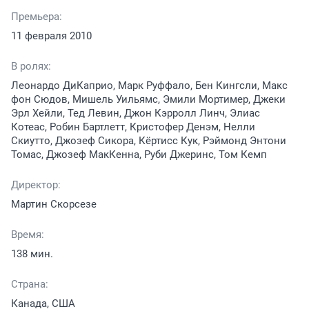
Премьера:
11 февраля 2010
В ролях:
Леонардо ДиКаприо, Марк Руффало, Бен Кингсли, Макс
фон Сюдов, Мишель Уильямс, Эмили Мортимер, Джеки
Эрл Хейли, Тед Левин, Джон Кэрролл Линч, Элиас
Котеас, Робин Бартлетт, Кристофер Денэм, Нелли
Скиутто, Джозеф Сикора, Кёртисс Кук, Рэймонд Энтони
Томас, Джозеф МакКенна, Руби Джеринс, Том Кемп
Директор:
Мартин Скорсезе
Время:
138 мин.
Страна:
Канада, США