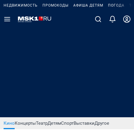
НЕДВИЖИМОСТЬ
ПРОМОКОДЫ
АФИША ДЕТЯМ
ПОГОДА
Т
Кино
Концерты
Театр
Детям
Спорт
Выставки
Другое