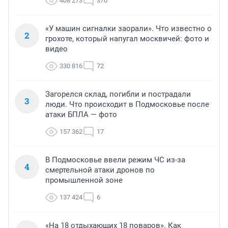
408 273
370
«У машин сигналки заорали». Что известно о
2
грохоте, который напугал москвичей: фото и
видео
330 816
72
Загорелся склад, погибли и пострадали
3
люди. Что происходит в Подмосковье после
атаки БПЛА — фото
157 362
17
В Подмосковье ввели режим ЧС из-за
4
смертельной атаки дронов по
промышленной зоне
137 424
6
«На 18 отдыхающих 18 поваров». Как