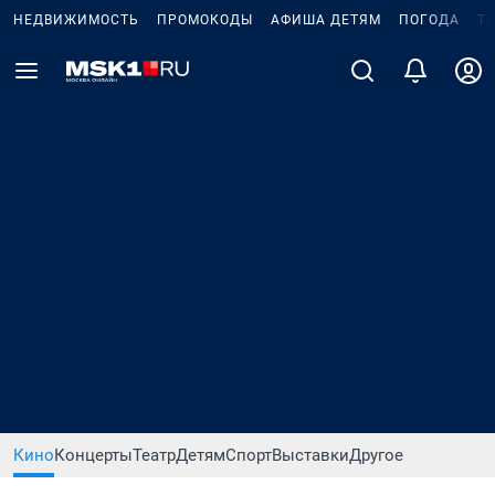
НЕДВИЖИМОСТЬ
ПРОМОКОДЫ
АФИША ДЕТЯМ
ПОГОДА
Т
Кино
Концерты
Театр
Детям
Спорт
Выставки
Другое