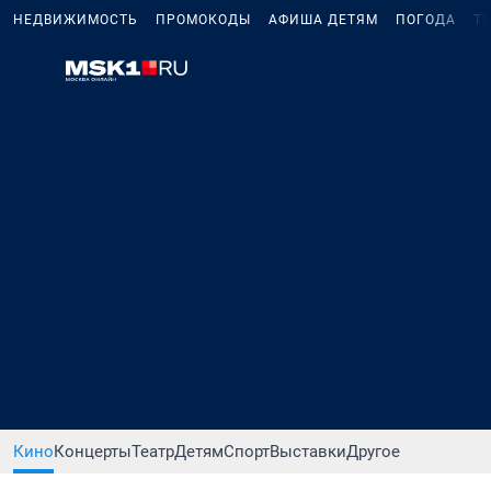
НЕДВИЖИМОСТЬ
ПРОМОКОДЫ
АФИША ДЕТЯМ
ПОГОДА
Т
Кино
Концерты
Театр
Детям
Спорт
Выставки
Другое