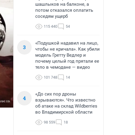
шашлыков на балконе, а
потом отказался оплатить
соседям ущерб
115 440
54
«Подушкой надавил на лицо,
3
чтобы не кричала». Как убили
модель Гретту Ведлер и
почему целый год прятали ее
тело в чемодане — видео
101 748
14
«До сих пор дроны
4
взрываются». Что известно
об атаке на склад Wildberries
во Владимирской области
98 559
18