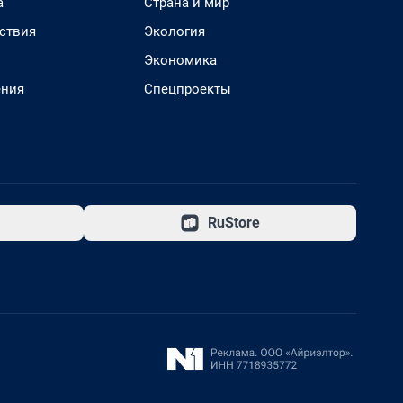
а
Страна и мир
ствия
Экология
Экономика
ения
Спецпроекты
RuStore