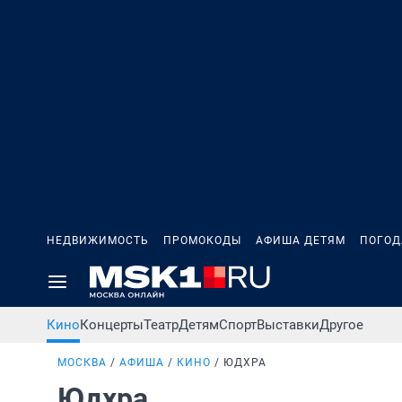
НЕДВИЖИМОСТЬ
ПРОМОКОДЫ
АФИША ДЕТЯМ
ПОГОД
Кино
Концерты
Театр
Детям
Спорт
Выставки
Другое
МОСКВА
АФИША
КИНО
ЮДХРА
Юдхра