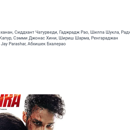
анан, Сиддхант Чатурведи, Гаджрадж Рао, Шилпа Шукла, Рад
 Капур, Сэмми Джонас Хини, Шириш Шарма, Ренгараджан
Jay Parashar, Абхишек Бхалерао