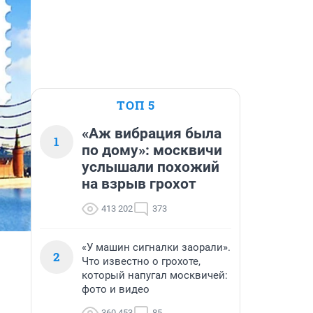
ТОП 5
«Аж вибрация была
1
по дому»: москвичи
услышали похожий
на взрыв грохот
413 202
373
«У машин сигналки заорали».
2
Что известно о грохоте,
который напугал москвичей:
фото и видео
360 453
85