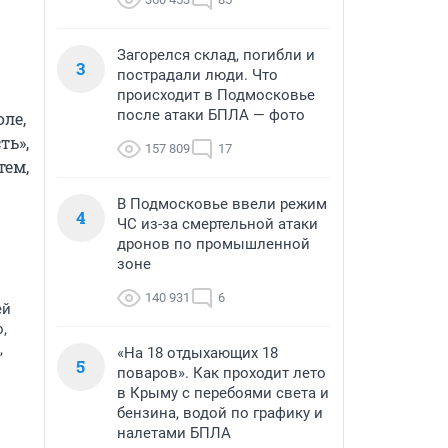
Загорелся склад, погибли и
3
пострадали люди. Что
происходит в Подмосковье
после атаки БПЛА — фото
е, 
ь», 
157 809
17
ем, 
В Подмосковье ввели режим
4
ЧС из-за смертельной атаки
дронов по промышленной
зоне
140 931
6
ей
,
,
«На 18 отдыхающих 18
5
поваров». Как проходит лето
в Крыму с перебоями света и
бензина, водой по графику и
налетами БПЛА