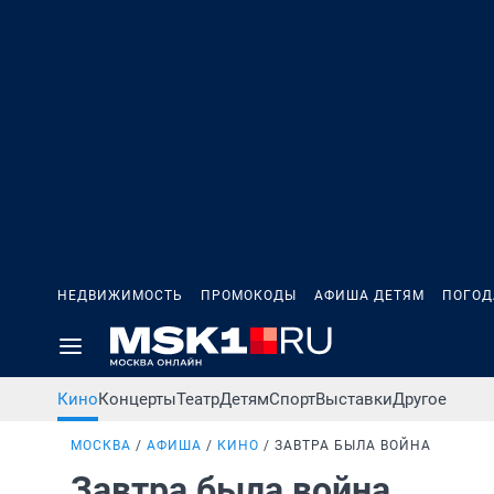
НЕДВИЖИМОСТЬ
ПРОМОКОДЫ
АФИША ДЕТЯМ
ПОГОД
Кино
Концерты
Театр
Детям
Спорт
Выставки
Другое
МОСКВА
АФИША
КИНО
ЗАВТРА БЫЛА ВОЙНА
Завтра была война