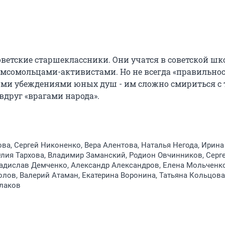
ветские старшеклассники. Они учатся в советской школ
сомольцами-активистами. Но не всегда «правильност
ми убеждениями юных душ - им сложно смириться с т
друг «врагами народа».
ва, Сергей Никоненко, Вера Алентова, Наталья Негода, Ирина
лия Тархова, Владимир Заманский, Родион Овчинников, Серг
адислав Демченко, Александр Александров, Елена Мольченко
лов, Валерий Атаман, Екатерина Воронина, Татьяна Кольцова
лаков