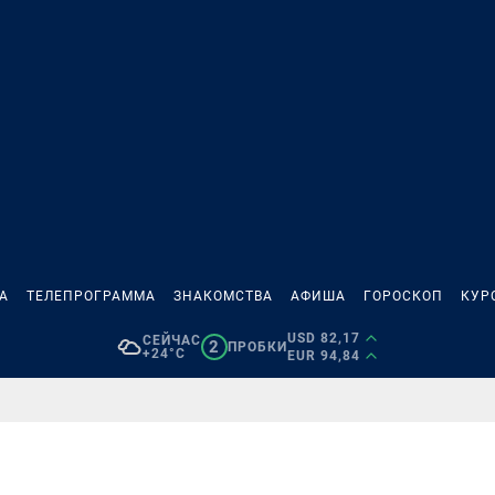
А
ТЕЛЕПРОГРАММА
ЗНАКОМСТВА
АФИША
ГОРОСКОП
КУР
USD 82,17
СЕЙЧАС
2
ПРОБКИ
+24°C
EUR 94,84