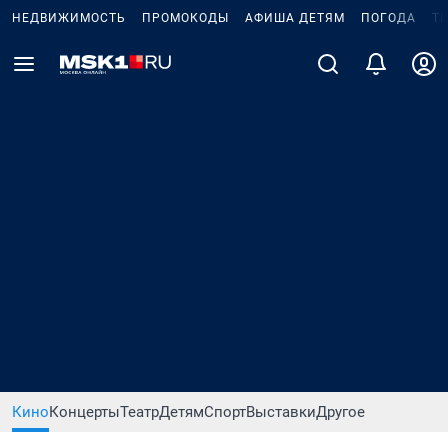
НЕДВИЖИМОСТЬ
ПРОМОКОДЫ
АФИША ДЕТЯМ
ПОГОДА
Т
Кино
Концерты
Театр
Детям
Спорт
Выставки
Другое