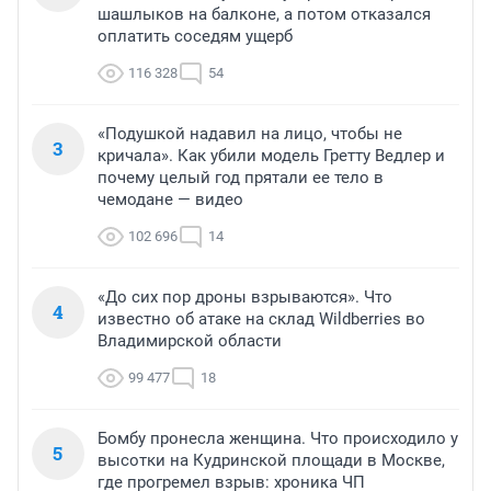
шашлыков на балконе, а потом отказался
оплатить соседям ущерб
116 328
54
«Подушкой надавил на лицо, чтобы не
3
кричала». Как убили модель Гретту Ведлер и
почему целый год прятали ее тело в
чемодане — видео
102 696
14
«До сих пор дроны взрываются». Что
4
известно об атаке на склад Wildberries во
Владимирской области
99 477
18
Бомбу пронесла женщина. Что происходило у
5
высотки на Кудринской площади в Москве,
где прогремел взрыв: хроника ЧП