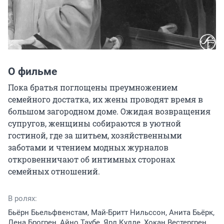
О фильме
Пока братья поглощены преумножением 
семейного достатка, их жены проводят время в 
большом загородном доме. Ожидая возвращения 
супругов, женщины собираются в уютной 
гостиной, где за шитьем, хозяйственными 
заботами и чтением модных журналов 
откровенничают об интимных сторонах 
семейных отношений.
В ролях:
Бьёрн Бьельфвенстам, Май-Бритт Нильссон, Анита Бьёрк,
Лена Брогрен, Айно Таубе, Ярл Кулле, Хокан Вестергрен,