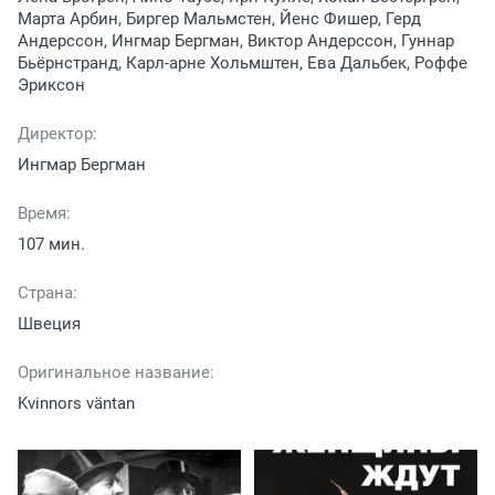
Марта Арбин, Биргер Мальмстен, Йенс Фишер, Герд
Андерссон, Ингмар Бергман, Виктор Андерссон, Гуннар
Бьёрнстранд, Карл-арне Хольмштен, Ева Дальбек, Роффе
Эриксон
Директор:
Ингмар Бергман
Время:
107 мин.
Страна:
Швеция
Оригинальное название:
Kvinnors väntan