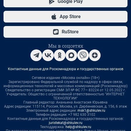
Google Play
App Store
RuStore
Мы в соцсетях
Контактные данные для Роскомнадзора и государственных органов
Сетевое издание «Москва онлайн» (18+)
Зарегистрировано Федеральной службой по надзору в сфере связи,
информационных технологий и массовых коммуникаций (Роскомнадзор)
Свидетельство о регистрации СМИ ЭЛ № ФС 77— 83224 от 12.05.2022 г.
Учредитель: Общество с ограниченной ответственностью "ИНТЕРНЕТ
ТЕХНОЛОГИИ"
Главный редактор: Ананьина Анастасия Юрьевна
Адрес редакции: 115114, Россия, Москва, ул. Дербеневская, д. 15б, 6 этаж
Электронный адрес редакции:
msk1@shkulev.ru
Телефон редакции: +7 982 630 3102
Контактные данные для Роскомнадзора и государственных органов:
juristekat@shkulev.ru
Техподдержка:
help@shkulev.ru
По вопросам коммерческого сотрудничества: Ревина Мария, директор