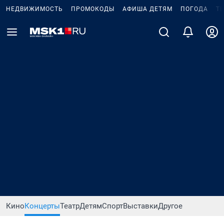
НЕДВИЖИМОСТЬ
ПРОМОКОДЫ
АФИША ДЕТЯМ
ПОГОДА
Т
Кино
Концерты
Театр
Детям
Спорт
Выставки
Другое