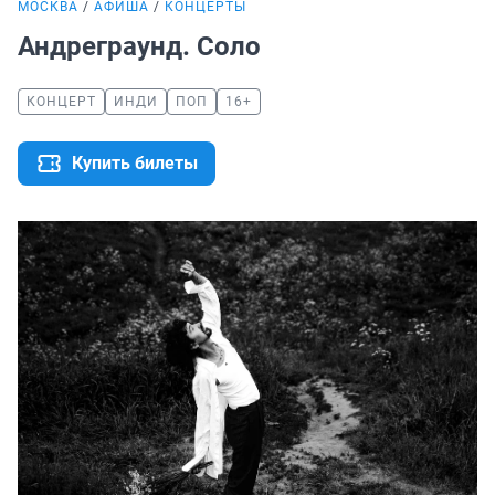
МОСКВА
АФИША
КОНЦЕРТЫ
Андреграунд. Соло
КОНЦЕРТ
ИНДИ
ПОП
16+
Купить билеты