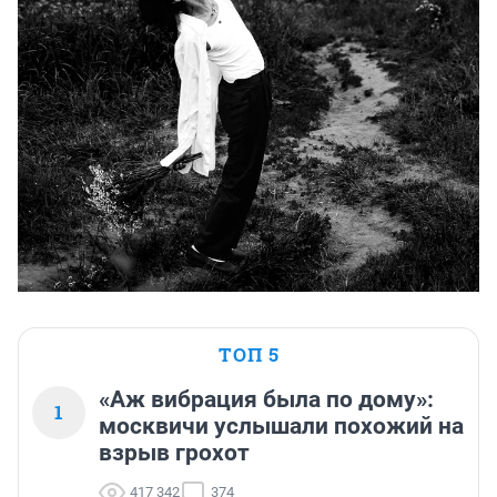
ТОП 5
«Аж вибрация была по дому»:
1
москвичи услышали похожий на
взрыв грохот
417 342
374