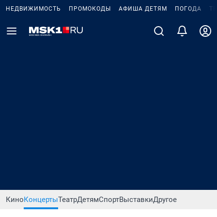
НЕДВИЖИМОСТЬ
ПРОМОКОДЫ
АФИША ДЕТЯМ
ПОГОДА
Т
Кино
Концерты
Театр
Детям
Спорт
Выставки
Другое