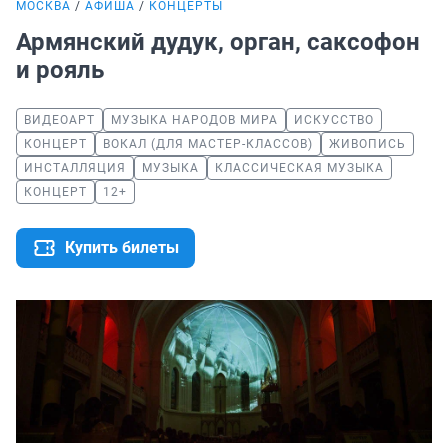
МОСКВА
АФИША
КОНЦЕРТЫ
Армянский дудук, орган, саксофон
и рояль
ВИДЕОАРТ
МУЗЫКА НАРОДОВ МИРА
ИСКУССТВО
КОНЦЕРТ
ВОКАЛ (ДЛЯ МАСТЕР-КЛАССОВ)
ЖИВОПИСЬ
ИНСТАЛЛЯЦИЯ
МУЗЫКА
КЛАССИЧЕСКАЯ МУЗЫКА
КОНЦЕРТ
12+
Купить билеты