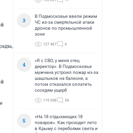
В Подмосковье ввели режим
3
ЧС из-за смертельной атаки
й 
дронов по промышленной
зоне
127 467
6
ады, 
«Я с СВО, у меня отец
4
директор». В Подмосковье
мужчина устроил пожар из-за
шашлыков на балконе, а
й 
потом отказался оплатить
соседям ущерб
119 358
54
 
«На 18 отдыхающих 18
5
поваров». Как проходит лето
в Крыму с перебоями света и