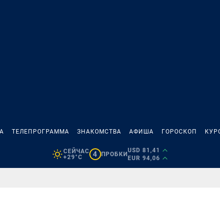
А
ТЕЛЕПРОГРАММА
ЗНАКОМСТВА
АФИША
ГОРОСКОП
КУР
USD 81,41
СЕЙЧАС
4
ПРОБКИ
+29°C
EUR 94,06