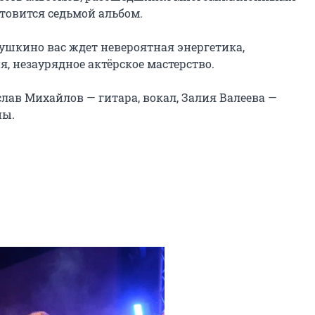
товится седьмой альбом.

ушкино вас ждет невероятная энергетика, 
 незаурядное актёрское мастерство.

лав Михайлов — гитара, вокал, Залия Валеева — 
ы.
