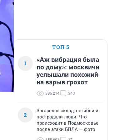
ТОП 5
«Аж вибрация была
1
по дому»: москвичи
услышали похожий
на взрыв грохот
386 214
340
Загорелся склад, погибли и
2
пострадали люди. Что
происходит в Подмосковье
после атаки БПЛА — фото
155 691
17