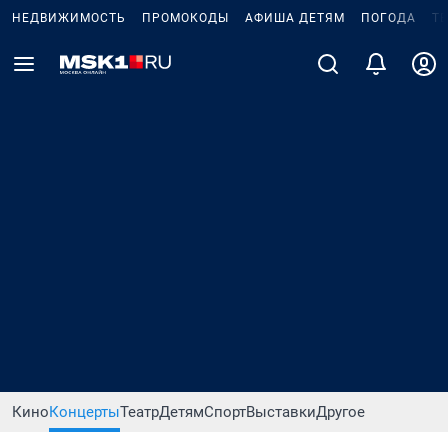
НЕДВИЖИМОСТЬ
ПРОМОКОДЫ
АФИША ДЕТЯМ
ПОГОДА
Т
Кино
Концерты
Театр
Детям
Спорт
Выставки
Другое