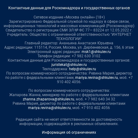
Контактные данные для Роскомнадзора и государственных органов
Сетевое издание «Москва онлайн» (18+)
Зарегистрировано Федеральной службой по надзору в сфере связи,
информационных технологий и массовых коммуникаций (Роскомнадзор)
Свидетельство о регистрации СМИ ЭЛ № ФС 77— 83224 от 12.05.2022 г.
Учредитель: Общество с ограниченной ответственностью "ИНТЕРНЕТ
ТЕХНОЛОГИИ"
Главный редактор: Ананьина Анастасия Юрьевна
Адрес редакции: 115114, Россия, Москва, ул. Дербеневская, д. 15б, 6 этаж
Электронный адрес редакции:
msk1@shkulev.ru
Телефон редакции: +7 982 630 3102
Контактные данные для Роскомнадзора и государственных органов:
juristekat@shkulev.ru
Техподдержка:
help@shkulev.ru
По вопросам коммерческого сотрудничества: Ревина Мария, директор
по работе с федеральными клиентами,
mariya.revina@shkulev.ru
, моб. +7
910 402 4056.
По вопросам коммерческого сотрудничества:
Жапарова Жанна, менеджер по работе с федеральными клиентами
zhanna.zhaparova@shkulev.ru
, моб. + 7 982 640 34 32
Ревина Мария, директор по работе с федеральными клиентами
mariya.revina@shkulev.ru
, моб. +7 910 402 4056
Редакция сайта не несет ответственности за достоверность
информации, содержащейся в рекламных объявлениях.
Информация об ограничениях