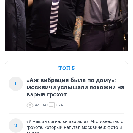
ТОП 5
«Аж вибрация была по дому»:
1
москвичи услышали похожий на
взрыв грохот
421 347
374
«У машин сигналки заорали». Что известно о
2
грохоте, который напугал москвичей: фото и