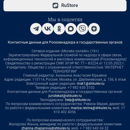
RuStore
Мы в соцсетях
Контактные данные для Роскомнадзора и государственных органов
Сетевое издание «Москва онлайн» (18+)
Зарегистрировано Федеральной службой по надзору в сфере связи,
информационных технологий и массовых коммуникаций (Роскомнадзор)
Свидетельство о регистрации СМИ ЭЛ № ФС 77— 83224 от 12.05.2022 г.
Учредитель: Общество с ограниченной ответственностью "ИНТЕРНЕТ
ТЕХНОЛОГИИ"
Главный редактор: Ананьина Анастасия Юрьевна
Адрес редакции: 115114, Россия, Москва, ул. Дербеневская, д. 15б, 6 этаж
Электронный адрес редакции:
msk1@shkulev.ru
Телефон редакции: +7 982 630 3102
Контактные данные для Роскомнадзора и государственных органов:
juristekat@shkulev.ru
Техподдержка:
help@shkulev.ru
По вопросам коммерческого сотрудничества: Ревина Мария, директор
по работе с федеральными клиентами,
mariya.revina@shkulev.ru
, моб. +7
910 402 4056.
По вопросам коммерческого сотрудничества:
Жапарова Жанна, менеджер по работе с федеральными клиентами
zhanna.zhaparova@shkulev.ru
, моб. + 7 982 640 34 32