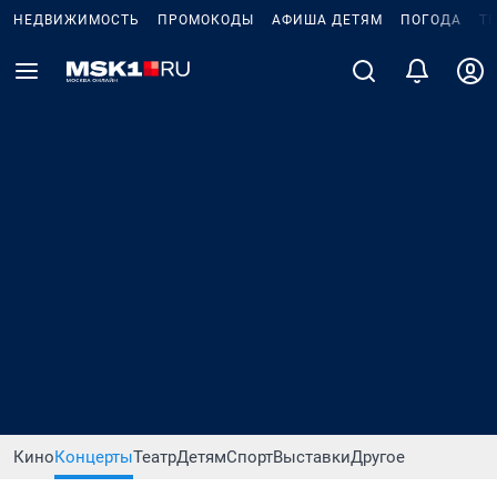
НЕДВИЖИМОСТЬ
ПРОМОКОДЫ
АФИША ДЕТЯМ
ПОГОДА
Т
Кино
Концерты
Театр
Детям
Спорт
Выставки
Другое