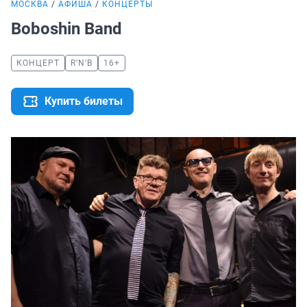
МОСКВА
АФИША
КОНЦЕРТЫ
Boboshin Band
КОНЦЕРТ
R’N’B
16+
Купить билеты