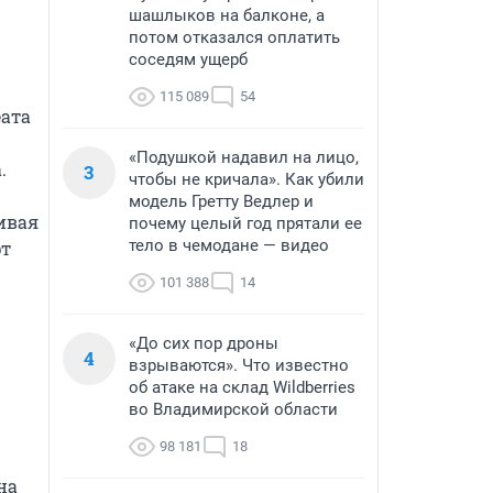
шашлыков на балконе, а
потом отказался оплатить
соседям ущерб
115 089
54
ата 
«Подушкой надавил на лицо,


3
чтобы не кричала». Как убили
модель Гретту Ведлер и
вая 
почему целый год прятали ее
тело в чемодане — видео
т 
101 388
14
«До сих пор дроны
4
взрываются». Что известно
об атаке на склад Wildberries
во Владимирской области
98 181
18
а 