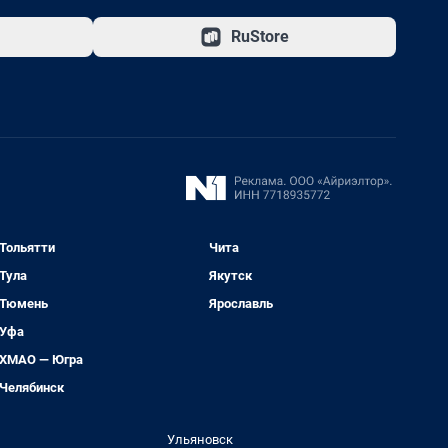
RuStore
Тольятти
Чита
Тула
Якутск
Тюмень
Ярославль
Уфа
ХМАО — Югра
Челябинск
Ульяновск