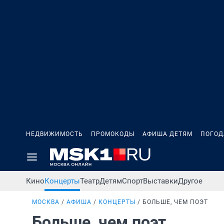
НЕДВИЖИМОСТЬ
ПРОМОКОДЫ
АФИША ДЕТЯМ
ПОГОД
Кино
Концерты
Театр
Детям
Спорт
Выставки
Другое
МОСКВА
АФИША
КОНЦЕРТЫ
БОЛЬШЕ, ЧЕМ ПОЭТ
Больше, чем поэт