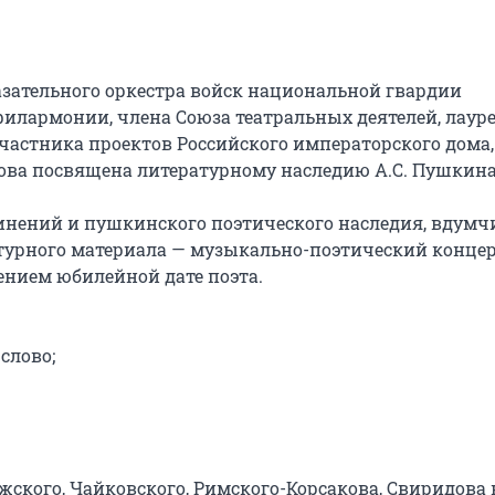
зательного оркестра войск национальной гвардии 
илармонии, члена Союза театральных деятелей, лауре
частника проектов Российского императорского дома, 
ва посвящена литературному наследию А.С. Пушкина.
нений и пушкинского поэтического наследия, вдумчи
атурного материала — музыкально-поэтический концер
нием юбилейной дате поэта.

лово;

ского, Чайковского, Римского-Корсакова, Свиридова н