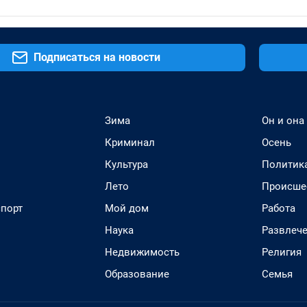
Подписаться на новости
Зима
Он и она
Криминал
Осень
Культура
Политик
Лето
Происше
спорт
Мой дом
Работа
Наука
Развлеч
Недвижимость
Религия
Образование
Семья