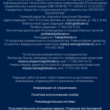
информационных технологий и массовых коммуникаций (Роскомнадзор)
Свидетельство о регистрации СМИ ЭЛ № ФС 77— 83224 от 12.05.2022 г.
Учредитель: Общество с ограниченной ответственностью "ИНТЕРНЕТ
ТЕХНОЛОГИИ"
Главный редактор: Ананьина Анастасия Юрьевна
Адрес редакции: 115114, Россия, Москва, ул. Дербеневская, д. 15б, 6 этаж
Электронный адрес редакции:
msk1@shkulev.ru
Телефон редакции: +7 982 630 3102
Контактные данные для Роскомнадзора и государственных органов:
juristekat@shkulev.ru
Техподдержка:
help@shkulev.ru
По вопросам коммерческого сотрудничества: Ревина Мария, директор
по работе с федеральными клиентами,
mariya.revina@shkulev.ru
, моб. +7
910 402 4056.
По вопросам коммерческого сотрудничества:
Жапарова Жанна, менеджер по работе с федеральными клиентами
zhanna.zhaparova@shkulev.ru
, моб. + 7 982 640 34 32
Ревина Мария, директор по работе с федеральными клиентами
mariya.revina@shkulev.ru
, моб. +7 910 402 4056
Редакция сайта не несет ответственности за достоверность
информации, содержащейся в рекламных объявлениях.
Информация об ограничениях
Политика использования cookies
Рекомендательные системы
Пользовательское соглашение сервиса «Подписка без баннерной