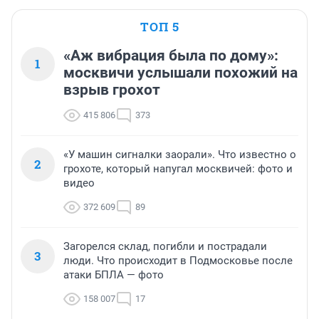
ТОП 5
«Аж вибрация была по дому»:
1
москвичи услышали похожий на
взрыв грохот
415 806
373
«У машин сигналки заорали». Что известно о
2
грохоте, который напугал москвичей: фото и
видео
372 609
89
Загорелся склад, погибли и пострадали
3
люди. Что происходит в Подмосковье после
атаки БПЛА — фото
158 007
17