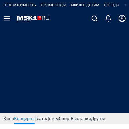
НЕДВИЖИМОСТЬ
ПРОМОКОДЫ
АФИША ДЕТЯМ
ПОГОДА
Т
Кино
Концерты
Театр
Детям
Спорт
Выставки
Другое