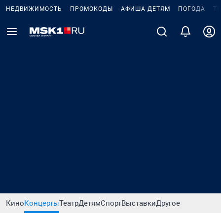
НЕДВИЖИМОСТЬ
ПРОМОКОДЫ
АФИША ДЕТЯМ
ПОГОДА
Т
Кино
Концерты
Театр
Детям
Спорт
Выставки
Другое