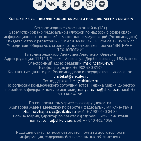
Контактные данные для Роскомнадзора и государственных органов
Сетевое издание «Москва онлайн» (18+)
Зарегистрировано Федеральной службой по надзору в сфере связи,
информационных технологий и массовых коммуникаций (Роскомнадзор)
Свидетельство о регистрации СМИ ЭЛ № ФС 77— 83224 от 12.05.2022 г.
Учредитель: Общество с ограниченной ответственностью "ИНТЕРНЕТ
ТЕХНОЛОГИИ"
Главный редактор: Ананьина Анастасия Юрьевна
Адрес редакции: 115114, Россия, Москва, ул. Дербеневская, д. 15б, 6 этаж
Электронный адрес редакции:
msk1@shkulev.ru
Телефон редакции: +7 982 630 3102
Контактные данные для Роскомнадзора и государственных органов:
juristekat@shkulev.ru
Техподдержка:
help@shkulev.ru
По вопросам коммерческого сотрудничества: Ревина Мария, директор
по работе с федеральными клиентами,
mariya.revina@shkulev.ru
, моб. +7
910 402 4056.
По вопросам коммерческого сотрудничества:
Жапарова Жанна, менеджер по работе с федеральными клиентами
zhanna.zhaparova@shkulev.ru
, моб. + 7 982 640 34 32
Ревина Мария, директор по работе с федеральными клиентами
mariya.revina@shkulev.ru
, моб. +7 910 402 4056
Редакция сайта не несет ответственности за достоверность
информации, содержащейся в рекламных объявлениях.