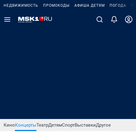
НЕДВИЖИМОСТЬ
ПРОМОКОДЫ
АФИША ДЕТЯМ
ПОГОДА
Т
Кино
Концерты
Театр
Детям
Спорт
Выставки
Другое