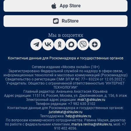
App Store
RuStore
Мы в соцсетях
Контактные данные для Роскомнадзора и государственных органов
Сетевое издание «Москва онлайн» (18+)
Зарегистрировано Федеральной службой по надзору в сфере связи,
информационных технологий и массовых коммуникаций (Роскомнадзор)
Свидетельство о регистрации СМИ ЭЛ № ФС 77— 83224 от 12.05.2022 г.
Учредитель: Общество с ограниченной ответственностью "ИНТЕРНЕТ
ТЕХНОЛОГИИ"
Главный редактор: Ананьина Анастасия Юрьевна
Адрес редакции: 115114, Россия, Москва, ул. Дербеневская, д. 15б, 6 этаж
Электронный адрес редакции:
msk1@shkulev.ru
Телефон редакции: +7 982 630 3102
Контактные данные для Роскомнадзора и государственных органов:
juristekat@shkulev.ru
Техподдержка:
help@shkulev.ru
По вопросам коммерческого сотрудничества: Ревина Мария, директор
по работе с федеральными клиентами,
mariya.revina@shkulev.ru
, моб. +7
910 402 4056.