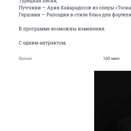
Турецкая песня;

Пуччини — Ария Каварадосси из оперы «Тоска»
Гершвин — Рапсодия в стиле блюз для фортепиа
В программе возможны изменения.

С одним антрактом.
Время:
160 мин.