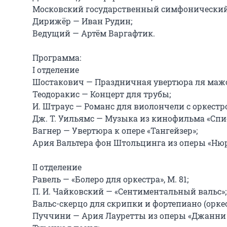
Московский государственный симфонический 
Дирижёр — Иван Рудин;

Ведущий — Артём Варгафтик.

Программа:

I отделение

Шостакович — Праздничная увертюра ля мажор,
Теодоракис — Концерт для трубы;

И. Штраус — Романс для виолончели с оркестром
Дж. Т. Уильямс — Музыка из кинофильма «Спис
Вагнер — Увертюра к опере «Тангейзер»;

Ария Вальтера фон Штольцинга из оперы «Нюр
II отделение

Равель — «Болеро для оркестра», M. 81;

П. И. Чайковский — «Сентиментальный вальс»;

Вальс-скерцо для скрипки и фортепиано (оркестр
Пуччини — Ария Лауретты из оперы «Джанни 