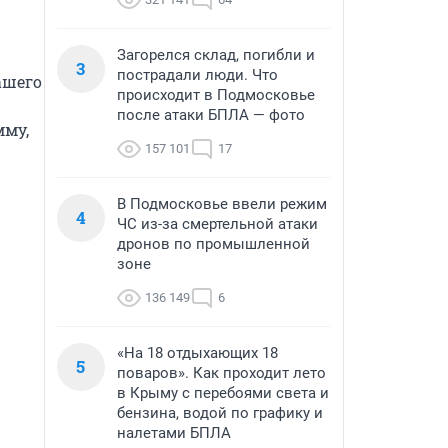
Загорелся склад, погибли и
3
пострадали люди. Что
шего 
происходит в Подмосковье
после атаки БПЛА — фото
му, 
157 101
17
В Подмосковье ввели режим
4
ЧС из-за смертельной атаки
дронов по промышленной
зоне
136 149
6
«На 18 отдыхающих 18
5
поваров». Как проходит лето
в Крыму с перебоями света и
бензина, водой по графику и
налетами БПЛА