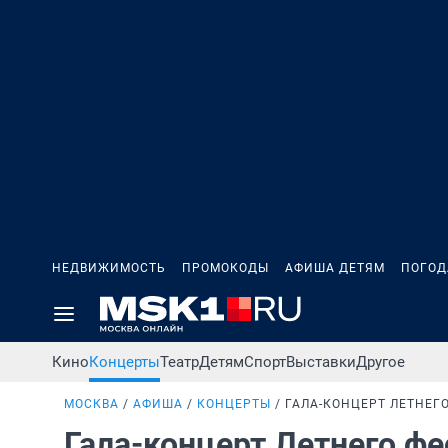
НЕДВИЖИМОСТЬ
ПРОМОКОДЫ
АФИША ДЕТЯМ
ПОГОД
Кино
Концерты
Театр
Детям
Спорт
Выставки
Другое
МОСКВА
АФИША
КОНЦЕРТЫ
ГАЛА-КОНЦЕРТ ЛЕТНЕГ
Гала-концерт Летнего ф