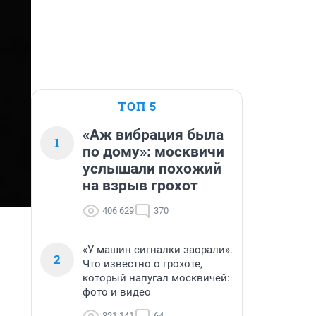
ТОП 5
«Аж вибрация была
1
по дому»: москвичи
услышали похожий
на взрыв грохот
406 629
370
«У машин сигналки заорали».
2
Что известно о грохоте,
который напугал москвичей:
фото и видео
321 141
64