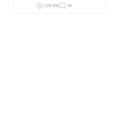
129 576
19