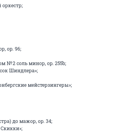
оркестр;

 op. 96;

 № 2 соль минор, op. 255b;

ок Шиндлера»;

нбергские мейстерзингеры»;

а) до мажор, оp. 34;

Скикки»;
