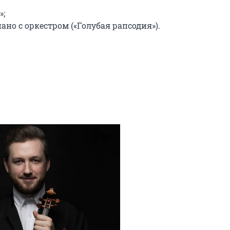
;

но с оркестром («Голубая рапсодия»).
