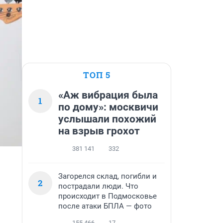
ТОП 5
«Аж вибрация была
1
по дому»: москвичи
услышали похожий
на взрыв грохот
381 141
332
Загорелся склад, погибли и
2
пострадали люди. Что
происходит в Подмосковье
после атаки БПЛА — фото
155 466
17