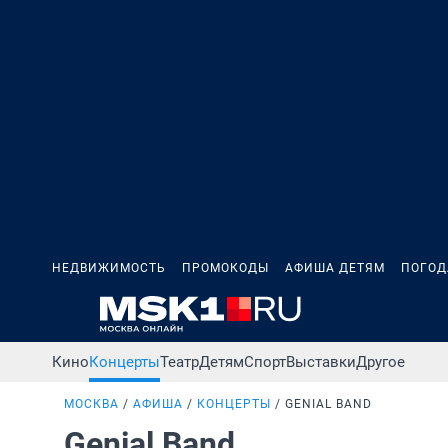
НЕДВИЖИМОСТЬ
ПРОМОКОДЫ
АФИША ДЕТЯМ
ПОГОД
Кино
Концерты
Театр
Детям
Спорт
Выставки
Другое
МОСКВА
АФИША
КОНЦЕРТЫ
GENIAL BAND
Genial Band