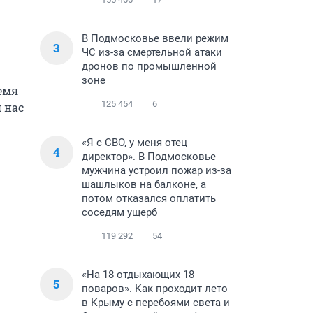
В Подмосковье ввели режим
3
ЧС из-за смертельной атаки
дронов по промышленной
зоне
мя 
125 454
6
нас 
«Я с СВО, у меня отец
4
директор». В Подмосковье
мужчина устроил пожар из-за
шашлыков на балконе, а
потом отказался оплатить
соседям ущерб
119 292
54
«На 18 отдыхающих 18
5
поваров». Как проходит лето
в Крыму с перебоями света и