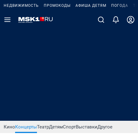
НЕДВИЖИМОСТЬ
ПРОМОКОДЫ
АФИША ДЕТЯМ
ПОГОДА
Т
Кино
Концерты
Театр
Детям
Спорт
Выставки
Другое