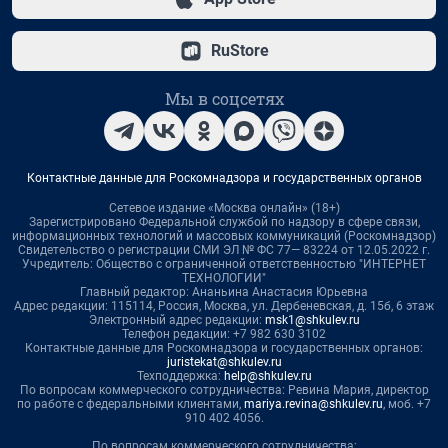
RuStore
Мы в соцсетях
Контактные данные для Роскомнадзора и государственных органов
Сетевое издание «Москва онлайн» (18+)
Зарегистрировано Федеральной службой по надзору в сфере связи,
информационных технологий и массовых коммуникаций (Роскомнадзор)
Свидетельство о регистрации СМИ ЭЛ № ФС 77— 83224 от 12.05.2022 г.
Учредитель: Общество с ограниченной ответственностью "ИНТЕРНЕТ
ТЕХНОЛОГИИ"
Главный редактор: Ананьина Анастасия Юрьевна
Адрес редакции: 115114, Россия, Москва, ул. Дербеневская, д. 15б, 6 этаж
Электронный адрес редакции:
msk1@shkulev.ru
Телефон редакции: +7 982 630 3102
Контактные данные для Роскомнадзора и государственных органов:
juristekat@shkulev.ru
Техподдержка:
help@shkulev.ru
По вопросам коммерческого сотрудничества: Ревина Мария, директор
по работе с федеральными клиентами,
mariya.revina@shkulev.ru
, моб. +7
910 402 4056.
По вопросам коммерческого сотрудничества: