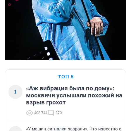
ТОП 5
«Аж вибрация была по дому»:
1
москвичи услышали похожий на
взрыв грохот
408 744
370
«У машин сигналки заорали». Что известно о