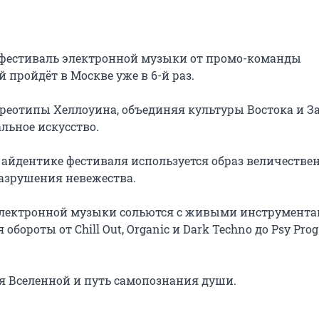
фестиваль электронной музыки от промо-команды 
 пройдёт в Москве уже в 6-й раз.

еотипы Хеллоуина, объединяя культуры Востока и Зап
льное искусство.

 айдентике фестиваля используется образ величествен
азрушения невежества.

лектронной музыки сольются с живыми инструментам
ороты от Chill Out, Organic и Dark Techno до Psy Prog 
я Вселенной и путь самопознания души.
