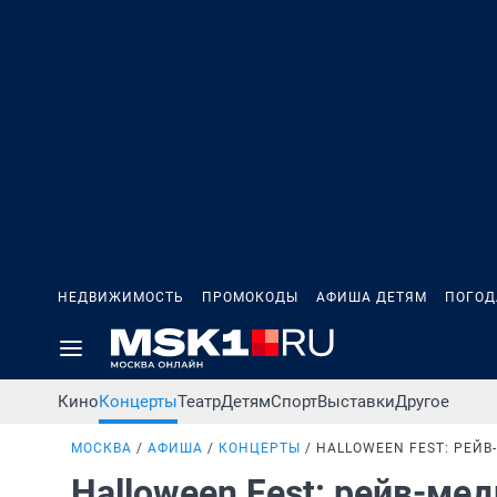
НЕДВИЖИМОСТЬ
ПРОМОКОДЫ
АФИША ДЕТЯМ
ПОГОД
Кино
Концерты
Театр
Детям
Спорт
Выставки
Другое
МОСКВА
АФИША
КОНЦЕРТЫ
HALLOWEEN FEST: РЕЙ
Halloween Fest: рейв-м