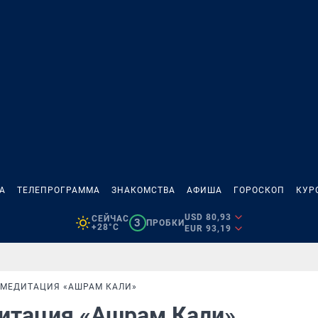
А
ТЕЛЕПРОГРАММА
ЗНАКОМСТВА
АФИША
ГОРОСКОП
КУР
USD 80,93
СЕЙЧАС
3
ПРОБКИ
+28°C
EUR 93,19
В-МЕДИТАЦИЯ «АШРАМ КАЛИ»
едитация «Ашрам Кали»