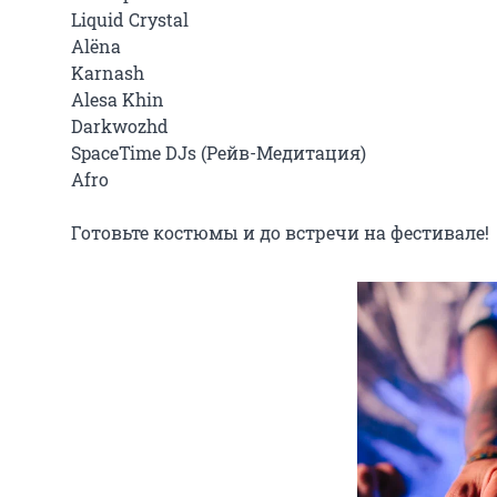
Liquid Crystal

Alëna

Karnash

Alesa Khin

Darkwozhd

SpaceTime DJs (Рейв-Медитация)

Afro

Готовьте костюмы и до встречи на фестивале!