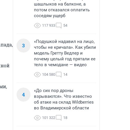
шашлыков на балконе, а
потом отказался оплатить
соседям ущерб
117 933
54
«Подушкой надавил на лицо,
ада, 
3
чтобы не кричала». Как убили
модель Гретту Ведлер и
почему целый год прятали ее
тело в чемодане — видео
ной 
104 580
14
и, 
«До сих пор дроны
4
взрываются». Что известно
об атаке на склад Wildberries
во Владимирской области
101 322
18