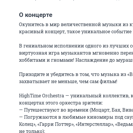
О концерте
Окунитесь в мир величественной музыки из к
красивый концерт, такое уникальное событие н
В гениальном исполнении одного из лучших со
виртуозная игра музыкантов мгновенно перене
хоббитами и гномами! Наслаждение до мураше
Приходите и убедитесь в том, что музыка из «В
захватывает не меньше, чем сам фильм!

HighTime Orchestra — уникальный коллектив, 
концертах этого оркестра зрители:

— Путешествуют во времени (Моцарт, Бах, Вива
— Погружаются в любимые киномиры под саун
Колец», «Гарри Поттер», «Интерстеллар», «Ведь
не только);
