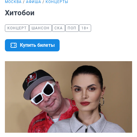
МОСКВА
АФИША
КОНЦЕРТЫ
Хитобои
КОНЦЕРТ
ШАНСОН
СКА
ПОП
18+
Купить билеты