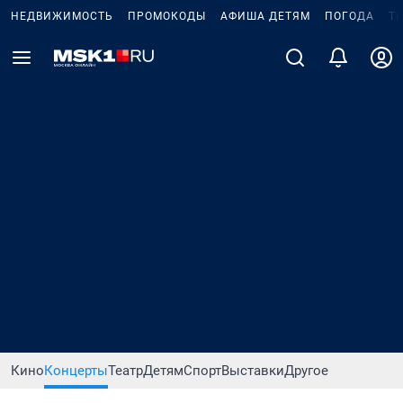
НЕДВИЖИМОСТЬ
ПРОМОКОДЫ
АФИША ДЕТЯМ
ПОГОДА
Т
Кино
Концерты
Театр
Детям
Спорт
Выставки
Другое