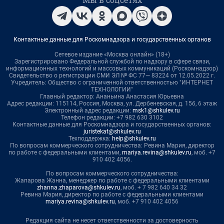
Контактные данные для Роскомнадзора и государственных органов
Сетевое издание «Москва онлайн» (18+)
Зарегистрировано Федеральной службой по надзору в сфере связи,
информационных технологий и массовых коммуникаций (Роскомнадзор)
Свидетельство о регистрации СМИ ЭЛ № ФС 77— 83224 от 12.05.2022 г.
Учредитель: Общество с ограниченной ответственностью "ИНТЕРНЕТ
ТЕХНОЛОГИИ"
Главный редактор: Ананьина Анастасия Юрьевна
Адрес редакции: 115114, Россия, Москва, ул. Дербеневская, д. 15б, 6 этаж
Электронный адрес редакции:
msk1@shkulev.ru
Телефон редакции: +7 982 630 3102
Контактные данные для Роскомнадзора и государственных органов:
juristekat@shkulev.ru
Техподдержка:
help@shkulev.ru
По вопросам коммерческого сотрудничества: Ревина Мария, директор
по работе с федеральными клиентами,
mariya.revina@shkulev.ru
, моб. +7
910 402 4056.
По вопросам коммерческого сотрудничества:
Жапарова Жанна, менеджер по работе с федеральными клиентами
zhanna.zhaparova@shkulev.ru
, моб. + 7 982 640 34 32
Ревина Мария, директор по работе с федеральными клиентами
mariya.revina@shkulev.ru
, моб. +7 910 402 4056
Редакция сайта не несет ответственности за достоверность