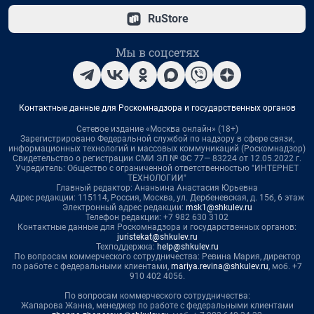
RuStore
Мы в соцсетях
Контактные данные для Роскомнадзора и государственных органов
Сетевое издание «Москва онлайн» (18+)
Зарегистрировано Федеральной службой по надзору в сфере связи,
информационных технологий и массовых коммуникаций (Роскомнадзор)
Свидетельство о регистрации СМИ ЭЛ № ФС 77— 83224 от 12.05.2022 г.
Учредитель: Общество с ограниченной ответственностью "ИНТЕРНЕТ
ТЕХНОЛОГИИ"
Главный редактор: Ананьина Анастасия Юрьевна
Адрес редакции: 115114, Россия, Москва, ул. Дербеневская, д. 15б, 6 этаж
Электронный адрес редакции:
msk1@shkulev.ru
Телефон редакции: +7 982 630 3102
Контактные данные для Роскомнадзора и государственных органов:
juristekat@shkulev.ru
Техподдержка:
help@shkulev.ru
По вопросам коммерческого сотрудничества: Ревина Мария, директор
по работе с федеральными клиентами,
mariya.revina@shkulev.ru
, моб. +7
910 402 4056.
По вопросам коммерческого сотрудничества:
Жапарова Жанна, менеджер по работе с федеральными клиентами