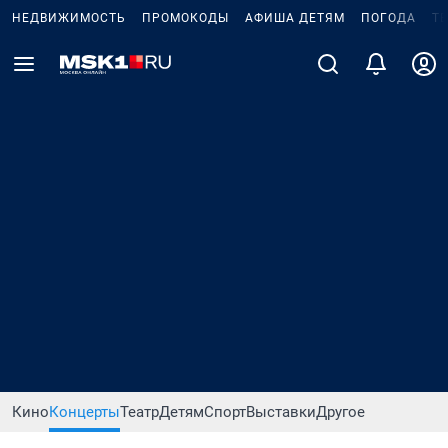
НЕДВИЖИМОСТЬ
ПРОМОКОДЫ
АФИША ДЕТЯМ
ПОГОДА
Т
Кино
Концерты
Театр
Детям
Спорт
Выставки
Другое