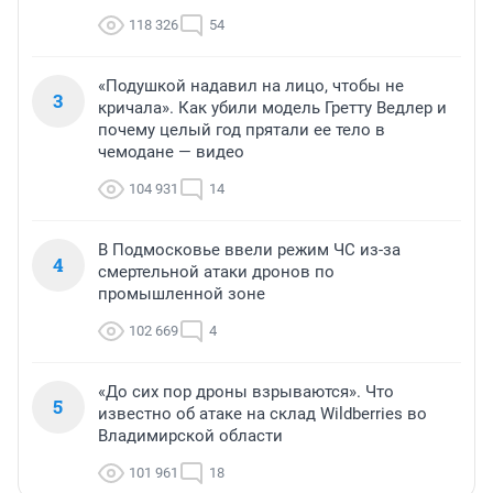
118 326
54
«Подушкой надавил на лицо, чтобы не
3
кричала». Как убили модель Гретту Ведлер и
почему целый год прятали ее тело в
чемодане — видео
104 931
14
В Подмосковье ввели режим ЧС из-за
4
смертельной атаки дронов по
промышленной зоне
102 669
4
«До сих пор дроны взрываются». Что
5
известно об атаке на склад Wildberries во
Владимирской области
101 961
18