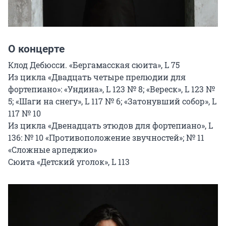
О концерте
Клод Дебюсси. «Бергамасская сюита», L 75

Из цикла «Двадцать четыре прелюдии для 
фортепиано»: «Ундина», L 123 № 8; «Вереск», L 123 № 
5; «Шаги на снегу», L 117 № 6; «Затонувший собор», L 
117 № 10

Из цикла «Двенадцать этюдов для фортепиано», L 
136: № 10 «Противоположение звучностей»; № 11 
«Сложные арпеджио»

Сюита «Детский уголок», L 113