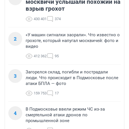
москвичи услышали похожий на
взрыв грохот
430 401
374
«У машин сигналки заорали». Что известно о
2
грохоте, который напугал москвичей: фото и
видео
412 362
95
Загорелся склад, погибли и пострадали
3
люди. Что происходит в Подмосковье после
атаки БПЛА — фото
159 753
17
В Подмосковье ввели режим ЧС из-за
4
смертельной атаки дронов по
промышленной зоне