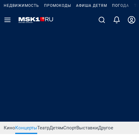
НЕДВИЖИМОСТЬ
ПРОМОКОДЫ
АФИША ДЕТЯМ
ПОГОДА
Т
Кино
Концерты
Театр
Детям
Спорт
Выставки
Другое