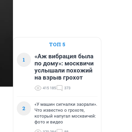
ТОП 5
«Аж вибрация была
1
по дому»: москвичи
услышали похожий
на взрыв грохот
415 185
373
«У машин сигналки заорали».
2
Что известно о грохоте,
который напугал москвичей:
фото и видео
370 284
88