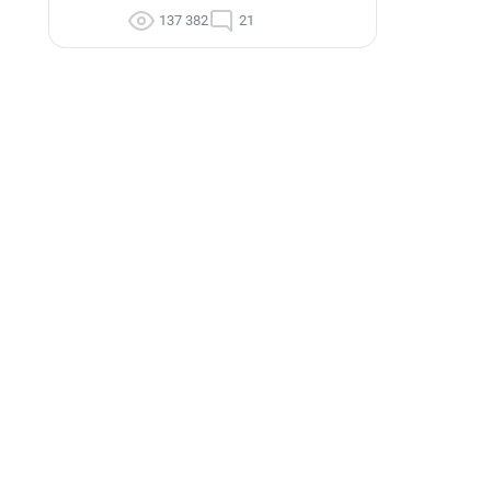
137 382
21