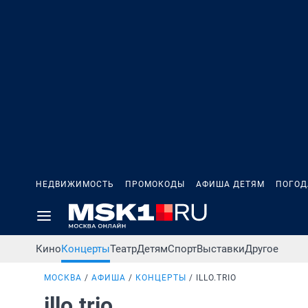
НЕДВИЖИМОСТЬ
ПРОМОКОДЫ
АФИША ДЕТЯМ
ПОГОД
Кино
Концерты
Театр
Детям
Спорт
Выставки
Другое
МОСКВА
АФИША
КОНЦЕРТЫ
ILLO.TRIO
illo.trio