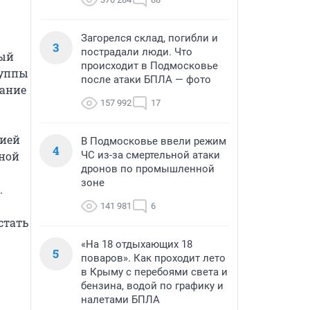
Загорелся склад, погибли и
3
пострадали люди. Что
ый 
происходит в Подмосковье
уппы 
после атаки БПЛА — фото
ание 
157 992
17
ией 
В Подмосковье ввели режим
4
ной 
ЧС из-за смертельной атаки
дронов по промышленной
зоне


141 981
6
тать 
«На 18 отдыхающих 18
5
поваров». Как проходит лето
в Крыму с перебоями света и
бензина, водой по графику и
налетами БПЛА