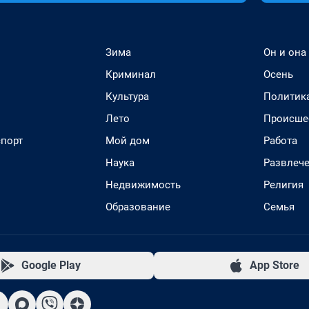
Зима
Он и она
Криминал
Осень
Культура
Политик
Лето
Происше
спорт
Мой дом
Работа
Наука
Развлеч
Недвижимость
Религия
Образование
Семья
Google Play
App Store