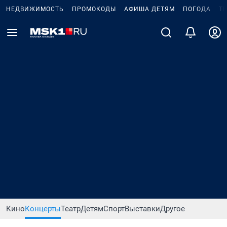
НЕДВИЖИМОСТЬ
ПРОМОКОДЫ
АФИША ДЕТЯМ
ПОГОДА
Т
Кино
Концерты
Театр
Детям
Спорт
Выставки
Другое