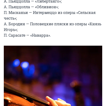
А. Пьяццолла — «Либертанго»;

А. Пьяццолла — «Обливион»;

П. Масканьи — Интермеццо из оперы «Сельская 
честь»;

А. Бородин — Половецкие пляски из оперы «Князь 
Игорь»;

П. Сарасате — «Наварра».