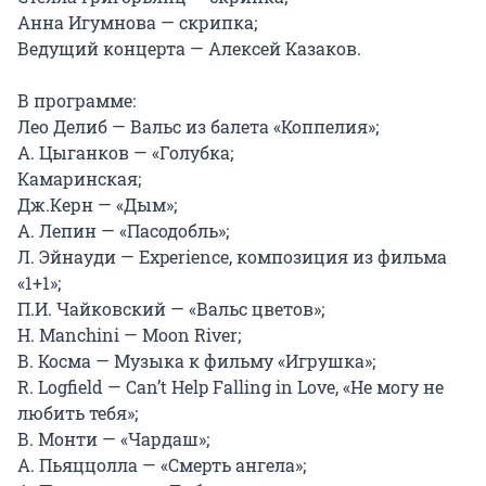
Анна Игумнова — скрипка;

Ведущий концерта — Алексей Казаков.

В программе:

Лео Делиб — Вальс из балета «Коппелия»;

А. Цыганков — «Голубка;

Камаринская;

Дж.Керн — «Дым»;

А. Лепин — «Пасодобль»;

Л. Эйнауди — Experience, композиция из фильма 
«1+1»;

П.И. Чайковский — «Вальс цветов»;

H. Manchini — Moon River;

В. Косма — Музыка к фильму «Игрушка»;

R. Logfield — Can’t Help Falling in Love, «Не могу не 
любить тебя»;

В. Монти — «Чардаш»;

А. Пьяццолла — «Смерть ангела»;
