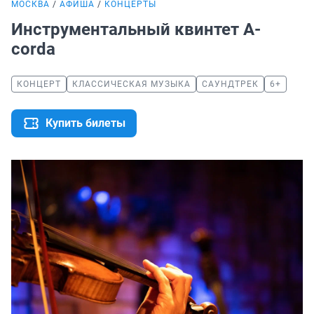
МОСКВА
АФИША
КОНЦЕРТЫ
Инструментальный квинтет A-
corda
КОНЦЕРТ
КЛАССИЧЕСКАЯ МУЗЫКА
САУНДТРЕК
6+
Купить билеты