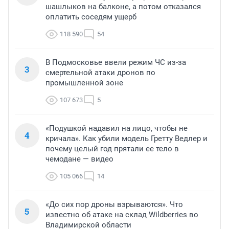
шашлыков на балконе, а потом отказался
оплатить соседям ущерб
118 590
54
В Подмосковье ввели режим ЧС из-за
3
смертельной атаки дронов по
промышленной зоне
107 673
5
«Подушкой надавил на лицо, чтобы не
4
кричала». Как убили модель Гретту Ведлер и
почему целый год прятали ее тело в
чемодане — видео
105 066
14
«До сих пор дроны взрываются». Что
5
известно об атаке на склад Wildberries во
Владимирской области