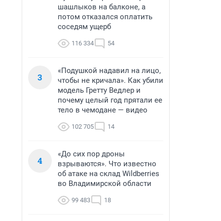
шашлыков на балконе, а
потом отказался оплатить
соседям ущерб
116 334
54
«Подушкой надавил на лицо,
3
чтобы не кричала». Как убили
модель Гретту Ведлер и
почему целый год прятали ее
тело в чемодане — видео
102 705
14
«До сих пор дроны
4
взрываются». Что известно
об атаке на склад Wildberries
во Владимирской области
99 483
18