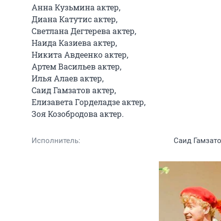
Анна Кузьмина актер,

Диана Катутис актер,

Светлана Дегтерева актер,

Наида Казиева актер,

Никита Авдеенко актер,

Артем Васильев актер,

Илья Алаев актер,

Саид Гамзатов актер,

Елизавета Горделадзе актер,

Зоя Козобродова актер.
Исполнитель:
Саид Гамзато