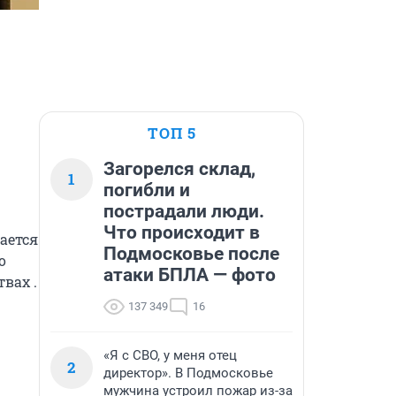
ТОП 5
Загорелся склад,
1
погибли и
пострадали люди.
Что происходит в
ется 
Подмосковье после
 
атаки БПЛА — фото
ах . 
137 349
16
«Я с СВО, у меня отец
2
директор». В Подмосковье
мужчина устроил пожар из-за