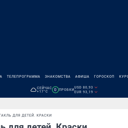
А
ТЕЛЕПРОГРАММА
ЗНАКОМСТВА
АФИША
ГОРОСКОП
КУР
USD 80,93
СЕЙЧАС
0
ПРОБКИ
+17°C
EUR 93,19
АКЛЬ ДЛЯ ДЕТЕЙ. КРАСКИ
ь для детей. Краски