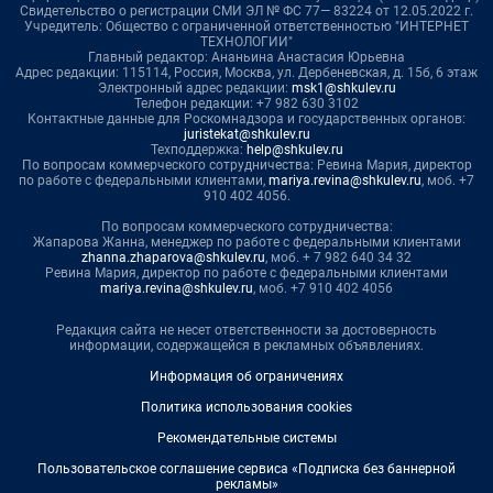
Свидетельство о регистрации СМИ ЭЛ № ФС 77— 83224 от 12.05.2022 г.
Учредитель: Общество с ограниченной ответственностью "ИНТЕРНЕТ
ТЕХНОЛОГИИ"
Главный редактор: Ананьина Анастасия Юрьевна
Адрес редакции: 115114, Россия, Москва, ул. Дербеневская, д. 15б, 6 этаж
Электронный адрес редакции:
msk1@shkulev.ru
Телефон редакции: +7 982 630 3102
Контактные данные для Роскомнадзора и государственных органов:
juristekat@shkulev.ru
Техподдержка:
help@shkulev.ru
По вопросам коммерческого сотрудничества: Ревина Мария, директор
по работе с федеральными клиентами,
mariya.revina@shkulev.ru
, моб. +7
910 402 4056.
По вопросам коммерческого сотрудничества:
Жапарова Жанна, менеджер по работе с федеральными клиентами
zhanna.zhaparova@shkulev.ru
, моб. + 7 982 640 34 32
Ревина Мария, директор по работе с федеральными клиентами
mariya.revina@shkulev.ru
, моб. +7 910 402 4056
Редакция сайта не несет ответственности за достоверность
информации, содержащейся в рекламных объявлениях.
Информация об ограничениях
Политика использования cookies
Рекомендательные системы
Пользовательское соглашение сервиса «Подписка без баннерной
рекламы»