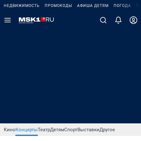
НЕДВИЖИМОСТЬ
ПРОМОКОДЫ
АФИША ДЕТЯМ
ПОГОДА
Т
Кино
Концерты
Театр
Детям
Спорт
Выставки
Другое