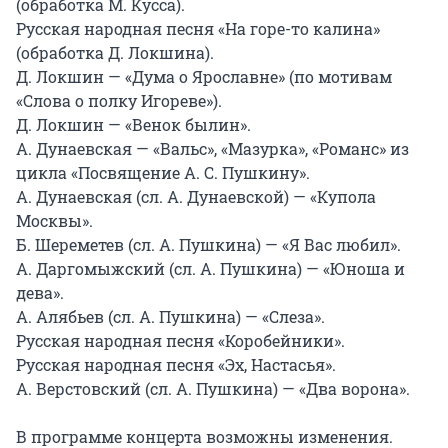
(обработка М. Кусса).

Русская народная песня «На горе-то калина» 
(обработка Д. Локшина).

Д. Локшин — «Дума о Ярославне» (по мотивам 
«Слова о полку Игореве»).

Д. Локшин — «Венок былин».

А. Дунаевская — «Вальс», «Мазурка», «Романс» из 
цикла «Посвящение А. С. Пушкину».

А. Дунаевская (сл. А. Дунаевской) — «Купола 
Москвы».

Б. Шереметев (сл. А. Пушкина) — «Я Вас любил».

А. Даргомыжский (сл. А. Пушкина) — «Юноша и 
дева».

А. Алябьев (сл. А. Пушкина) — «Слеза».

Русская народная песня «Коробейники».

Русская народная песня «Эх, Настасья».

А. Верстовский (сл. А. Пушкина) — «Два ворона».

В программе концерта возможны изменения.