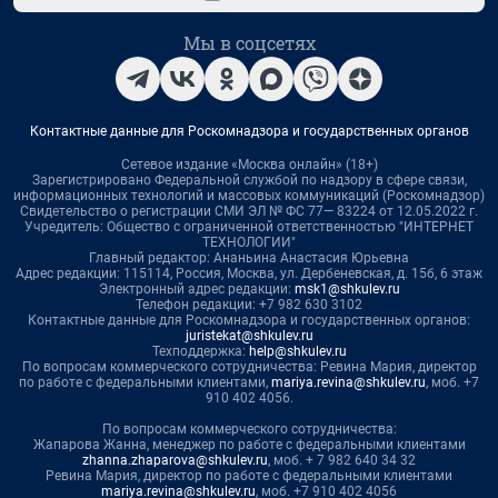
Мы в соцсетях
Контактные данные для Роскомнадзора и государственных органов
Сетевое издание «Москва онлайн» (18+)
Зарегистрировано Федеральной службой по надзору в сфере связи,
информационных технологий и массовых коммуникаций (Роскомнадзор)
Свидетельство о регистрации СМИ ЭЛ № ФС 77— 83224 от 12.05.2022 г.
Учредитель: Общество с ограниченной ответственностью "ИНТЕРНЕТ
ТЕХНОЛОГИИ"
Главный редактор: Ананьина Анастасия Юрьевна
Адрес редакции: 115114, Россия, Москва, ул. Дербеневская, д. 15б, 6 этаж
Электронный адрес редакции:
msk1@shkulev.ru
Телефон редакции: +7 982 630 3102
Контактные данные для Роскомнадзора и государственных органов:
juristekat@shkulev.ru
Техподдержка:
help@shkulev.ru
По вопросам коммерческого сотрудничества: Ревина Мария, директор
по работе с федеральными клиентами,
mariya.revina@shkulev.ru
, моб. +7
910 402 4056.
По вопросам коммерческого сотрудничества:
Жапарова Жанна, менеджер по работе с федеральными клиентами
zhanna.zhaparova@shkulev.ru
, моб. + 7 982 640 34 32
Ревина Мария, директор по работе с федеральными клиентами
mariya.revina@shkulev.ru
, моб. +7 910 402 4056