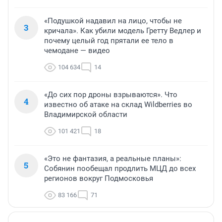
«Подушкой надавил на лицо, чтобы не
3
кричала». Как убили модель Гретту Ведлер и
почему целый год прятали ее тело в
чемодане — видео
104 634
14
«До сих пор дроны взрываются». Что
4
известно об атаке на склад Wildberries во
Владимирской области
101 421
18
«Это не фантазия, а реальные планы»:
5
Собянин пообещал продлить МЦД до всех
регионов вокруг Подмосковья
83 166
71