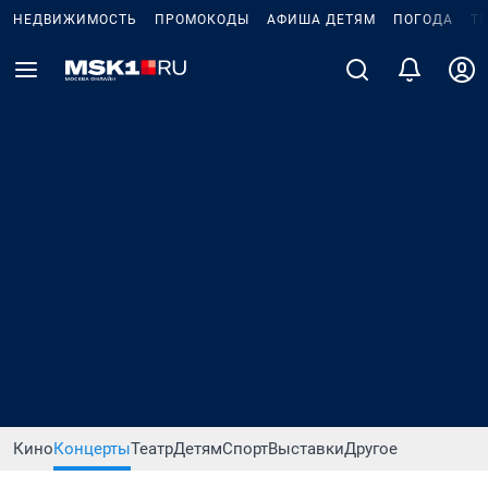
НЕДВИЖИМОСТЬ
ПРОМОКОДЫ
АФИША ДЕТЯМ
ПОГОДА
Т
Кино
Концерты
Театр
Детям
Спорт
Выставки
Другое