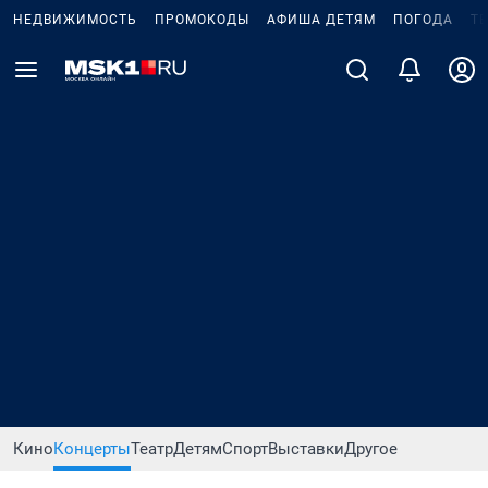
НЕДВИЖИМОСТЬ
ПРОМОКОДЫ
АФИША ДЕТЯМ
ПОГОДА
Т
Кино
Концерты
Театр
Детям
Спорт
Выставки
Другое