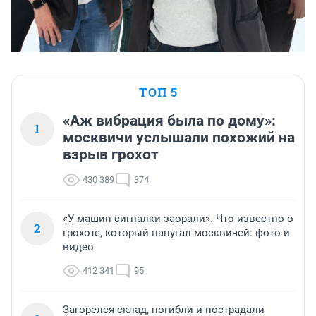
ТОП 5
«Аж вибрация была по дому»:
1
москвичи услышали похожий на
взрыв грохот
430 389
374
«У машин сигналки заорали». Что известно о
2
грохоте, который напугал москвичей: фото и
видео
412 341
95
Загорелся склад, погибли и пострадали