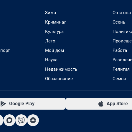
Зима
Он и она
Криминал
Осень
Культура
Политик
Лето
Происше
спорт
Мой дом
Работа
Наука
Развлеч
Недвижимость
Религия
Образование
Семья
Google Play
App Store