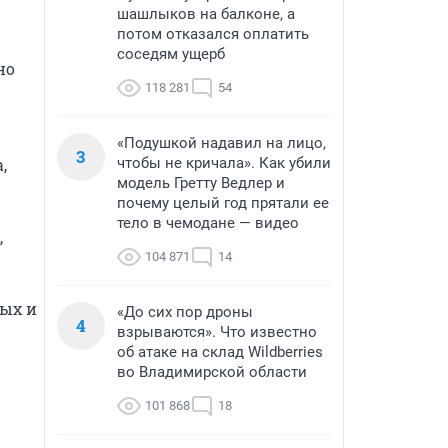
шашлыков на балконе, а
потом отказался оплатить
соседям ущерб
о 
118 281
54
«Подушкой надавил на лицо,
3
чтобы не кричала». Как убили
 
модель Гретту Ведлер и
почему целый год прятали ее
тело в чемодане — видео
 
104 871
14
ых и 
«До сих пор дроны
4
взрываются». Что известно
об атаке на склад Wildberries
во Владимирской области
101 868
18