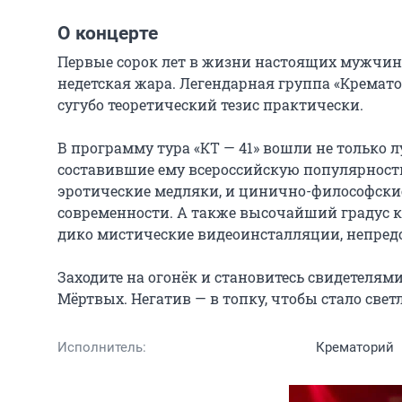
О концерте
Первые сорок лет в жизни настоящих мужчин в
недетская жара. Легендарная группа «Крематор
сугубо теоретический тезис практически.

В программу тура «КТ — 41» вошли не только 
составившие ему всероссийскую популярность
эротические медляки, и цинично-философск
современности. А также высочайший градус к
дико мистические видеоинсталляции, непредска
Заходите на огонёк и становитесь свидетеля
Мёртвых. Негатив — в топку, чтобы стало свет
Исполнитель:
Крематорий