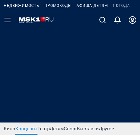
НЕДВИЖИМОСТЬ
ПРОМОКОДЫ
АФИША ДЕТЯМ
ПОГОДА
Т
Кино
Концерты
Театр
Детям
Спорт
Выставки
Другое