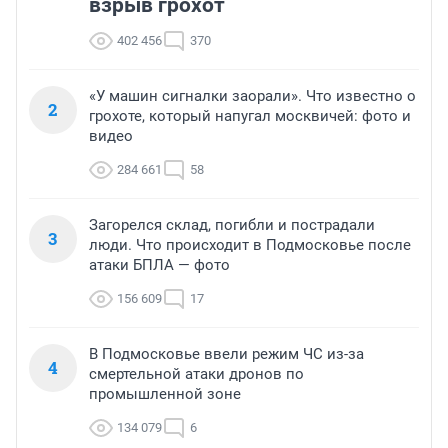
взрыв грохот
402 456
370
«У машин сигналки заорали». Что известно о
2
грохоте, который напугал москвичей: фото и
видео
284 661
58
Загорелся склад, погибли и пострадали
3
люди. Что происходит в Подмосковье после
атаки БПЛА — фото
156 609
17
В Подмосковье ввели режим ЧС из-за
4
смертельной атаки дронов по
промышленной зоне
134 079
6