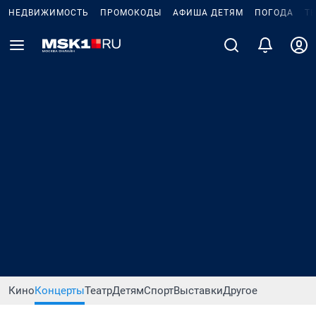
НЕДВИЖИМОСТЬ
ПРОМОКОДЫ
АФИША ДЕТЯМ
ПОГОДА
Т
Кино
Концерты
Театр
Детям
Спорт
Выставки
Другое