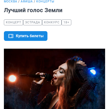
МОСКВА
АФИША
КОНЦЕРТЫ
Лучший голос Земли
КОНЦЕРТ
ЭСТРАДА
КОНКУРС
18+
Купить билеты