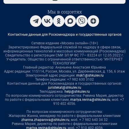
Мы в соцсетях
Контактные данные для Роскомнадзора и государственных органов
Сетевое издание «Москва онлайн» (18+)
Зарегистрировано Федеральной службой по надзору в сфере связи,
информационных технологий и массовых коммуникаций (Роскомнадзор)
Свидетельство о регистрации СМИ ЭЛ № ФС 77— 83224 от 12.05.2022 г.
Учредитель: Общество с ограниченной ответственностью "ИНТЕРНЕТ
ТЕХНОЛОГИИ"
Главный редактор: Ананьина Анастасия Юрьевна
Адрес редакции: 115114, Россия, Москва, ул. Дербеневская, д. 15б, 6 этаж
Электронный адрес редакции:
msk1@shkulev.ru
Телефон редакции: +7 982 630 3102
Контактные данные для Роскомнадзора и государственных органов:
juristekat@shkulev.ru
Техподдержка:
help@shkulev.ru
По вопросам коммерческого сотрудничества: Ревина Мария, директор
по работе с федеральными клиентами,
mariya.revina@shkulev.ru
, моб. +7
910 402 4056.
По вопросам коммерческого сотрудничества:
Жапарова Жанна, менеджер по работе с федеральными клиентами
zhanna.zhaparova@shkulev.ru
, моб. + 7 982 640 34 32
Ревина Мария, директор по работе с федеральными клиентами
mariya.revina@shkulev.ru
, моб. +7 910 402 4056