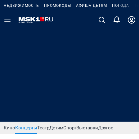
НЕДВИЖИМОСТЬ
ПРОМОКОДЫ
АФИША ДЕТЯМ
ПОГОДА
Т
Кино
Концерты
Театр
Детям
Спорт
Выставки
Другое