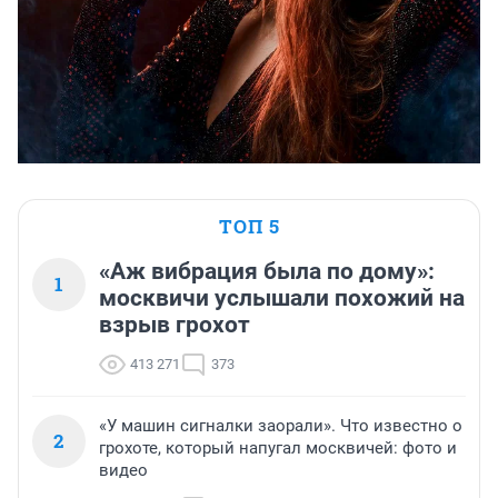
ТОП 5
«Аж вибрация была по дому»:
1
москвичи услышали похожий на
взрыв грохот
413 271
373
«У машин сигналки заорали». Что известно о
2
грохоте, который напугал москвичей: фото и
видео