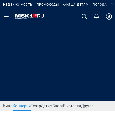
НЕДВИЖИМОСТЬ
ПРОМОКОДЫ
АФИША ДЕТЯМ
ПОГОДА
Т
Кино
Концерты
Театр
Детям
Спорт
Выставки
Другое