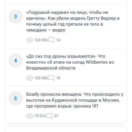
«Подушкой надавил на лицо, чтобы не
3
кричала». Как убили модель Гретту Ведлер и
почему целый год прятали ее тело в
чемодане — видео
103 563
14
«До сих пор дроны взрываются». Что
4
известно об атаке на склад Wildberries во
Владимирской области
100 386
18
Бомбу пронесла женщина. Что происходило у
5
высотки на Кудринской площади в Москве,
где прогремел взрыв: хроника ЧП
79 974
37