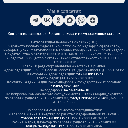
Мы в соцсетях
Контактные данные для Роскомнадзора и государственных органов
Сетевое издание «Москва онлайн» (18+)
Зарегистрировано Федеральной службой по надзору в сфере связи,
информационных технологий и массовых коммуникаций (Роскомнадзор)
Свидетельство о регистрации СМИ ЭЛ № ФС 77— 83224 от 12.05.2022 г.
Учредитель: Общество с ограниченной ответственностью "ИНТЕРНЕТ
ТЕХНОЛОГИИ"
Главный редактор: Ананьина Анастасия Юрьевна
Адрес редакции: 115114, Россия, Москва, ул. Дербеневская, д. 15б, 6 этаж
Электронный адрес редакции:
msk1@shkulev.ru
Телефон редакции: +7 982 630 3102
Контактные данные для Роскомнадзора и государственных органов:
juristekat@shkulev.ru
Техподдержка:
help@shkulev.ru
По вопросам коммерческого сотрудничества: Ревина Мария, директор
по работе с федеральными клиентами,
mariya.revina@shkulev.ru
, моб. +7
910 402 4056.
По вопросам коммерческого сотрудничества:
Жапарова Жанна, менеджер по работе с федеральными клиентами
zhanna.zhaparova@shkulev.ru
, моб. + 7 982 640 34 32
Ревина Мария, директор по работе с федеральными клиентами
mariya.revina@shkulev.ru
, моб. +7 910 402 4056