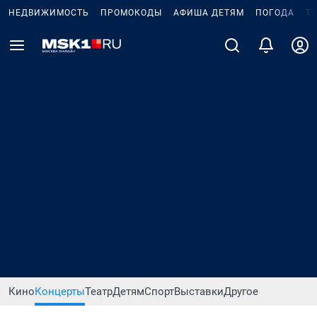
НЕДВИЖИМОСТЬ
ПРОМОКОДЫ
АФИША ДЕТЯМ
ПОГОДА
Т
Кино
Концерты
Театр
Детям
Спорт
Выставки
Другое