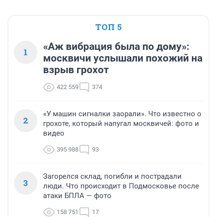
ТОП 5
«Аж вибрация была по дому»:
1
москвичи услышали похожий на
взрыв грохот
422 559
374
«У машин сигналки заорали». Что известно о
2
грохоте, который напугал москвичей: фото и
видео
395 988
93
Загорелся склад, погибли и пострадали
3
люди. Что происходит в Подмосковье после
атаки БПЛА — фото
158 751
17