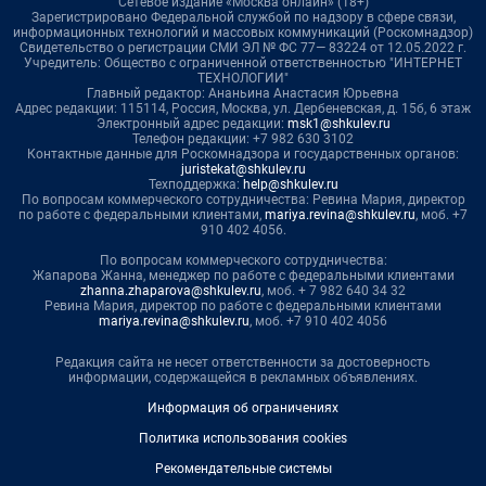
Сетевое издание «Москва онлайн» (18+)
Зарегистрировано Федеральной службой по надзору в сфере связи,
информационных технологий и массовых коммуникаций (Роскомнадзор)
Свидетельство о регистрации СМИ ЭЛ № ФС 77— 83224 от 12.05.2022 г.
Учредитель: Общество с ограниченной ответственностью "ИНТЕРНЕТ
ТЕХНОЛОГИИ"
Главный редактор: Ананьина Анастасия Юрьевна
Адрес редакции: 115114, Россия, Москва, ул. Дербеневская, д. 15б, 6 этаж
Электронный адрес редакции:
msk1@shkulev.ru
Телефон редакции: +7 982 630 3102
Контактные данные для Роскомнадзора и государственных органов:
juristekat@shkulev.ru
Техподдержка:
help@shkulev.ru
По вопросам коммерческого сотрудничества: Ревина Мария, директор
по работе с федеральными клиентами,
mariya.revina@shkulev.ru
, моб. +7
910 402 4056.
По вопросам коммерческого сотрудничества:
Жапарова Жанна, менеджер по работе с федеральными клиентами
zhanna.zhaparova@shkulev.ru
, моб. + 7 982 640 34 32
Ревина Мария, директор по работе с федеральными клиентами
mariya.revina@shkulev.ru
, моб. +7 910 402 4056
Редакция сайта не несет ответственности за достоверность
информации, содержащейся в рекламных объявлениях.
Информация об ограничениях
Политика использования cookies
Рекомендательные системы