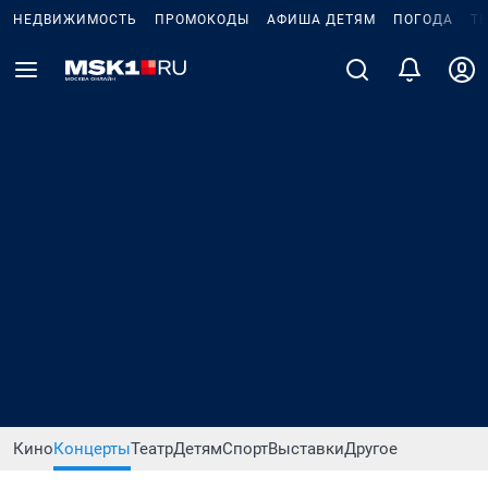
НЕДВИЖИМОСТЬ
ПРОМОКОДЫ
АФИША ДЕТЯМ
ПОГОДА
Т
Кино
Концерты
Театр
Детям
Спорт
Выставки
Другое