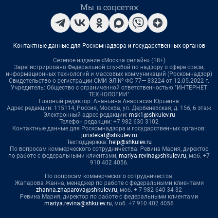
Мы в соцсетях
Контактные данные для Роскомнадзора и государственных органов
Сетевое издание «Москва онлайн» (18+)
Зарегистрировано Федеральной службой по надзору в сфере связи,
информационных технологий и массовых коммуникаций (Роскомнадзор)
Свидетельство о регистрации СМИ ЭЛ № ФС 77— 83224 от 12.05.2022 г.
Учредитель: Общество с ограниченной ответственностью "ИНТЕРНЕТ
ТЕХНОЛОГИИ"
Главный редактор: Ананьина Анастасия Юрьевна
Адрес редакции: 115114, Россия, Москва, ул. Дербеневская, д. 15б, 6 этаж
Электронный адрес редакции:
msk1@shkulev.ru
Телефон редакции: +7 982 630 3102
Контактные данные для Роскомнадзора и государственных органов:
juristekat@shkulev.ru
Техподдержка:
help@shkulev.ru
По вопросам коммерческого сотрудничества: Ревина Мария, директор
по работе с федеральными клиентами,
mariya.revina@shkulev.ru
, моб. +7
910 402 4056.
По вопросам коммерческого сотрудничества:
Жапарова Жанна, менеджер по работе с федеральными клиентами
zhanna.zhaparova@shkulev.ru
, моб. + 7 982 640 34 32
Ревина Мария, директор по работе с федеральными клиентами
mariya.revina@shkulev.ru
, моб. +7 910 402 4056