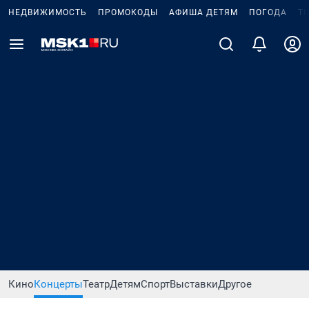
НЕДВИЖИМОСТЬ
ПРОМОКОДЫ
АФИША ДЕТЯМ
ПОГОДА
Т
Кино
Концерты
Театр
Детям
Спорт
Выставки
Другое