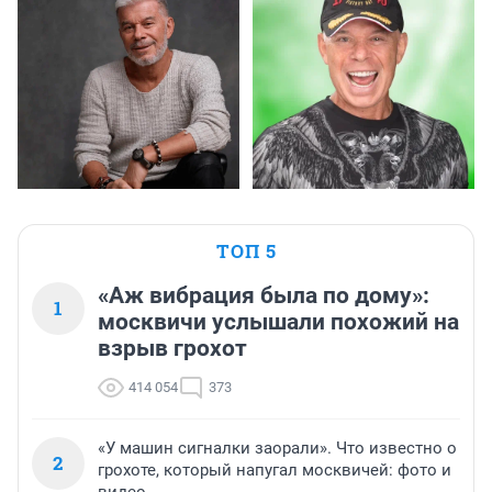
ТОП 5
«Аж вибрация была по дому»:
1
москвичи услышали похожий на
взрыв грохот
414 054
373
«У машин сигналки заорали». Что известно о
2
грохоте, который напугал москвичей: фото и
видео