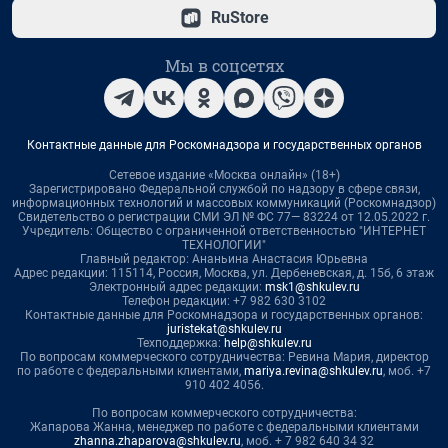
RuStore
Мы в соцсетях
Контактные данные для Роскомнадзора и государственных органов
Сетевое издание «Москва онлайн» (18+)
Зарегистрировано Федеральной службой по надзору в сфере связи,
информационных технологий и массовых коммуникаций (Роскомнадзор)
Свидетельство о регистрации СМИ ЭЛ № ФС 77— 83224 от 12.05.2022 г.
Учредитель: Общество с ограниченной ответственностью "ИНТЕРНЕТ
ТЕХНОЛОГИИ"
Главный редактор: Ананьина Анастасия Юрьевна
Адрес редакции: 115114, Россия, Москва, ул. Дербеневская, д. 15б, 6 этаж
Электронный адрес редакции:
msk1@shkulev.ru
Телефон редакции: +7 982 630 3102
Контактные данные для Роскомнадзора и государственных органов:
juristekat@shkulev.ru
Техподдержка:
help@shkulev.ru
По вопросам коммерческого сотрудничества: Ревина Мария, директор
по работе с федеральными клиентами,
mariya.revina@shkulev.ru
, моб. +7
910 402 4056.
По вопросам коммерческого сотрудничества:
Жапарова Жанна, менеджер по работе с федеральными клиентами
zhanna.zhaparova@shkulev.ru
, моб. + 7 982 640 34 32