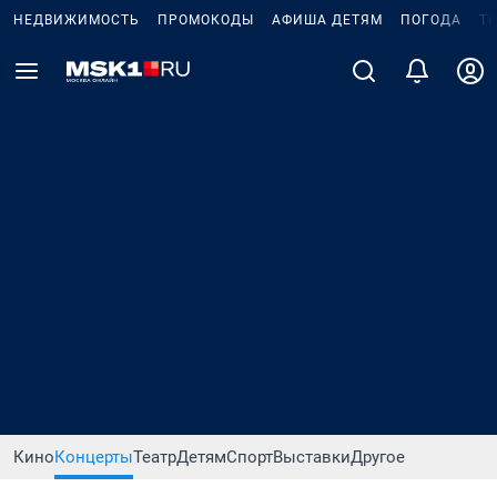
НЕДВИЖИМОСТЬ
ПРОМОКОДЫ
АФИША ДЕТЯМ
ПОГОДА
Т
Кино
Концерты
Театр
Детям
Спорт
Выставки
Другое