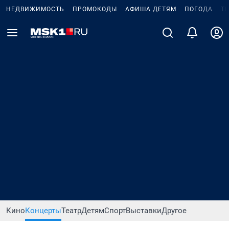
НЕДВИЖИМОСТЬ
ПРОМОКОДЫ
АФИША ДЕТЯМ
ПОГОДА
Т
Кино
Концерты
Театр
Детям
Спорт
Выставки
Другое