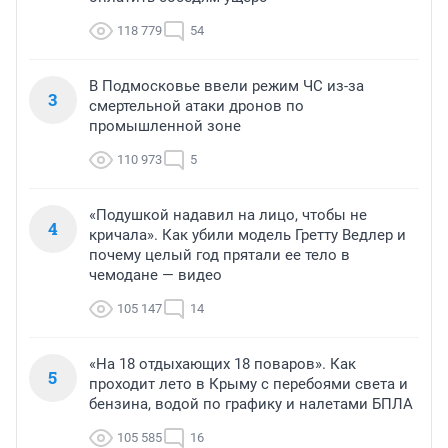
118 779
54
В Подмосковье ввели режим ЧС из-за
3
смертельной атаки дронов по
промышленной зоне
110 973
5
«Подушкой надавил на лицо, чтобы не
4
кричала». Как убили модель Гретту Ведлер и
почему целый год прятали ее тело в
чемодане — видео
105 147
14
«На 18 отдыхающих 18 поваров». Как
5
проходит лето в Крыму с перебоями света и
бензина, водой по графику и налетами БПЛА
105 585
16