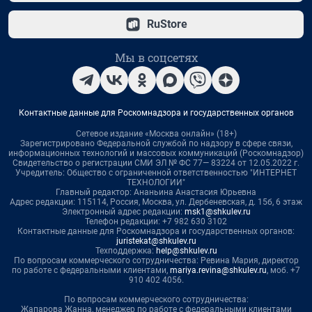
RuStore
Мы в соцсетях
Контактные данные для Роскомнадзора и государственных органов
Сетевое издание «Москва онлайн» (18+)
Зарегистрировано Федеральной службой по надзору в сфере связи,
информационных технологий и массовых коммуникаций (Роскомнадзор)
Свидетельство о регистрации СМИ ЭЛ № ФС 77— 83224 от 12.05.2022 г.
Учредитель: Общество с ограниченной ответственностью "ИНТЕРНЕТ
ТЕХНОЛОГИИ"
Главный редактор: Ананьина Анастасия Юрьевна
Адрес редакции: 115114, Россия, Москва, ул. Дербеневская, д. 15б, 6 этаж
Электронный адрес редакции:
msk1@shkulev.ru
Телефон редакции: +7 982 630 3102
Контактные данные для Роскомнадзора и государственных органов:
juristekat@shkulev.ru
Техподдержка:
help@shkulev.ru
По вопросам коммерческого сотрудничества: Ревина Мария, директор
по работе с федеральными клиентами,
mariya.revina@shkulev.ru
, моб. +7
910 402 4056.
По вопросам коммерческого сотрудничества:
Жапарова Жанна, менеджер по работе с федеральными клиентами