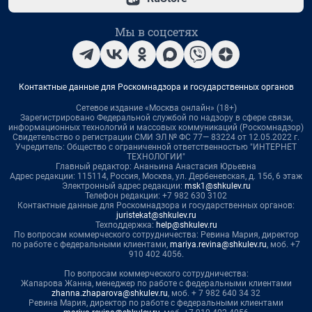
Мы в соцсетях
Контактные данные для Роскомнадзора и государственных органов
Сетевое издание «Москва онлайн» (18+)
Зарегистрировано Федеральной службой по надзору в сфере связи,
информационных технологий и массовых коммуникаций (Роскомнадзор)
Свидетельство о регистрации СМИ ЭЛ № ФС 77— 83224 от 12.05.2022 г.
Учредитель: Общество с ограниченной ответственностью "ИНТЕРНЕТ
ТЕХНОЛОГИИ"
Главный редактор: Ананьина Анастасия Юрьевна
Адрес редакции: 115114, Россия, Москва, ул. Дербеневская, д. 15б, 6 этаж
Электронный адрес редакции:
msk1@shkulev.ru
Телефон редакции: +7 982 630 3102
Контактные данные для Роскомнадзора и государственных органов:
juristekat@shkulev.ru
Техподдержка:
help@shkulev.ru
По вопросам коммерческого сотрудничества: Ревина Мария, директор
по работе с федеральными клиентами,
mariya.revina@shkulev.ru
, моб. +7
910 402 4056.
По вопросам коммерческого сотрудничества:
Жапарова Жанна, менеджер по работе с федеральными клиентами
zhanna.zhaparova@shkulev.ru
, моб. + 7 982 640 34 32
Ревина Мария, директор по работе с федеральными клиентами