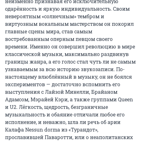
неизменно признавая его исключительную 
одарённость и яркую индивидуальность. Своим 
невероятным «солнечным» тембром и 
виртуозным вокальным мастерством он покорил 
главные сцены мира, став самым 
востребованным оперным певцом своего 
времени. Именно он совершил революцию в мире 
классической музыки, максимально раздвинув 
границы жанра, а его голос стал чуть ли не самым 
узнаваемым за всю историю звукозаписи. По-
настоящему влюблённый в музыку, он не боялся 
экспериментов — достаточно вспомнить его 
выступления с Лайзой Минелли, Брайаном 
Адамсом, Мэрайей Кэри, а также группами Queen 
и U2. Лёгкость, щедрость, безграничные 
музыкальность и обаяние отличали любое его 
исполнение, и неважно, шла ли речь об арии 
Калафа Nessun dorma из «Турандот», 
прославившей Паваротти, или о неаполитанских 