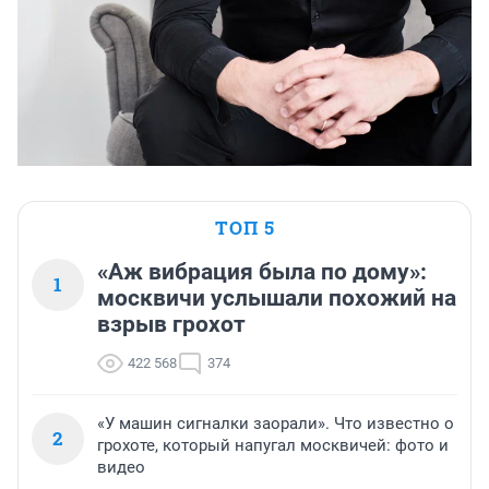
ТОП 5
«Аж вибрация была по дому»:
1
москвичи услышали похожий на
взрыв грохот
422 568
374
«У машин сигналки заорали». Что известно о
2
грохоте, который напугал москвичей: фото и
видео