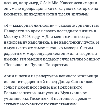
песнях, например, O Sole Mio. Классические арии 
он умело превращал в хиты, слушать которые на 
концерты приходили сотни тысяч зрителей.

«Я — мажорная личность» — сказал журналистам 
Паваротти во время своего последнего визита в 
Москву в 2003 году. — Для меня жизнь всегда 
наполовину наполнена, а не наполовину пуста. И 
в музыке то же самое — только мажор«. С этим 
радостным мироощущением он жил и творил, и 
именно эти эмоции подарит слушателям концерт 
«Посвящение Лучано Паваротти».

Арии и песни из репертуара великого итальянца 
исполнит одарённый певец Давид Саникидзе, 
солист Камерной сцены им. Покровского 
Большого театра, выпускник Музыкальное 
училище им. Гнесиных. В настоящее время — 
студент Московской государственной 