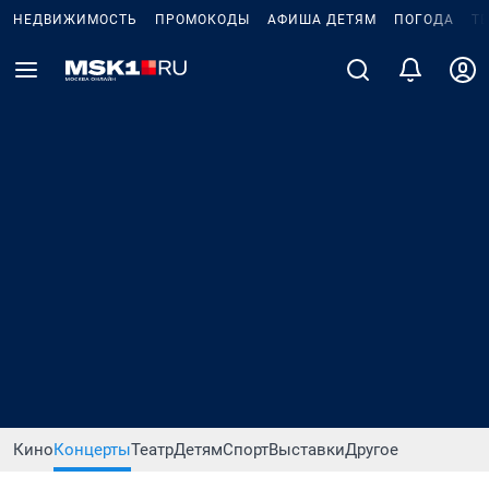
НЕДВИЖИМОСТЬ
ПРОМОКОДЫ
АФИША ДЕТЯМ
ПОГОДА
Т
Кино
Концерты
Театр
Детям
Спорт
Выставки
Другое