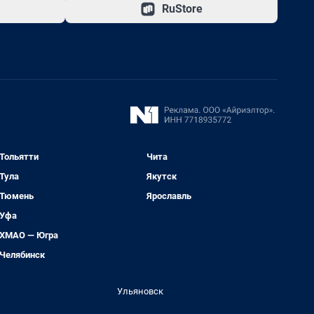
RuStore
Тольятти
Чита
Тула
Якутск
Тюмень
Ярославль
Уфа
ХМАО — Югра
Челябинск
Ульяновск