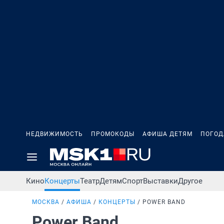
НЕДВИЖИМОСТЬ
ПРОМОКОДЫ
АФИША ДЕТЯМ
ПОГОД
Кино
Концерты
Театр
Детям
Спорт
Выставки
Другое
МОСКВА
АФИША
КОНЦЕРТЫ
POWER BAND
Power Band