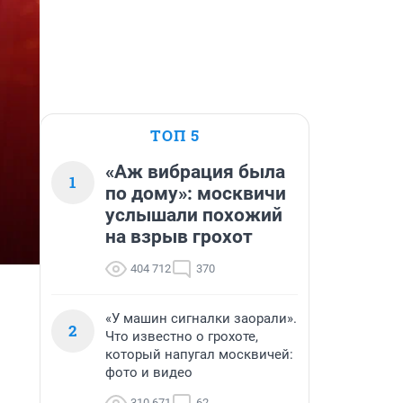
ТОП 5
«Аж вибрация была
1
по дому»: москвичи
услышали похожий
на взрыв грохот
404 712
370
«У машин сигналки заорали».
2
Что известно о грохоте,
который напугал москвичей:
фото и видео
310 671
62