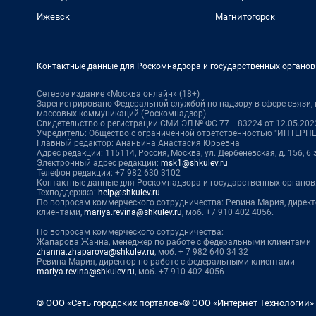
Ижевск
Магнитогорск
Контактные данные для Роскомнадзора и государственных органов
Сетевое издание «Москва онлайн» (18+)
Зарегистрировано Федеральной службой по надзору в сфере связи
массовых коммуникаций (Роскомнадзор)
Свидетельство о регистрации СМИ ЭЛ № ФС 77— 83224 от 12.05.2022
Учредитель: Общество с ограниченной ответственностью "ИНТЕР
Главный редактор: Ананьина Анастасия Юрьевна
Адрес редакции: 115114, Россия, Москва, ул. Дербеневская, д. 15б, 6
Электронный адрес редакции:
msk1@shkulev.ru
Телефон редакции: +7 982 630 3102
Контактные данные для Роскомнадзора и государственных органов
Техподдержка:
help@shkulev.ru
По вопросам коммерческого сотрудничества: Ревина Мария, дирек
клиентами,
mariya.revina@shkulev.ru
, моб. +7 910 402 4056.
По вопросам коммерческого сотрудничества:
Жапарова Жанна, менеджер по работе с федеральными клиентами
zhanna.zhaparova@shkulev.ru
, моб. + 7 982 640 34 32
Ревина Мария, директор по работе с федеральными клиентами
mariya.revina@shkulev.ru
, моб. +7 910 402 4056
© ООО «Сеть городских порталов»
© ООО «Интернет Технологии»