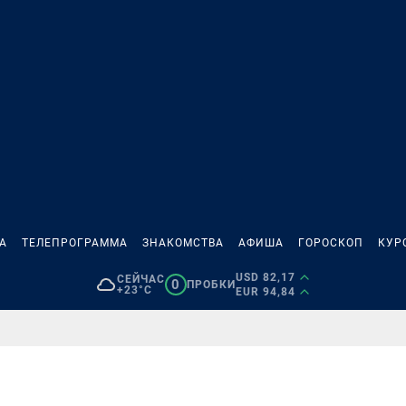
А
ТЕЛЕПРОГРАММА
ЗНАКОМСТВА
АФИША
ГОРОСКОП
КУР
USD 82,17
СЕЙЧАС
0
ПРОБКИ
+23°C
EUR 94,84