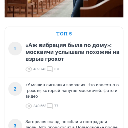
ТОП 5
«Аж вибрация была по дому»:
1
москвичи услышали похожий на
взрыв грохот
409 743
370
«У машин сигналки заорали». Что известно о
2
грохоте, который напугал москвичей: фото и
видео
340 563
77
Загорелся склад, погибли и пострадали
3
люди. Что происходит в Подмосковье после