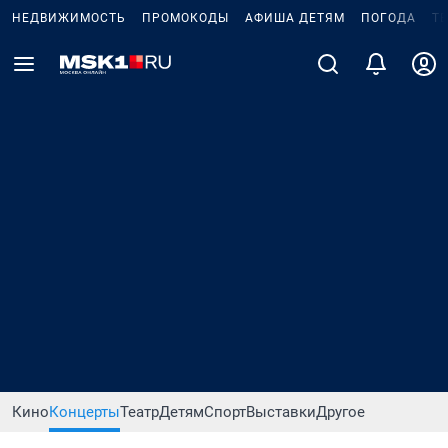
НЕДВИЖИМОСТЬ
ПРОМОКОДЫ
АФИША ДЕТЯМ
ПОГОДА
Т
Кино
Концерты
Театр
Детям
Спорт
Выставки
Другое