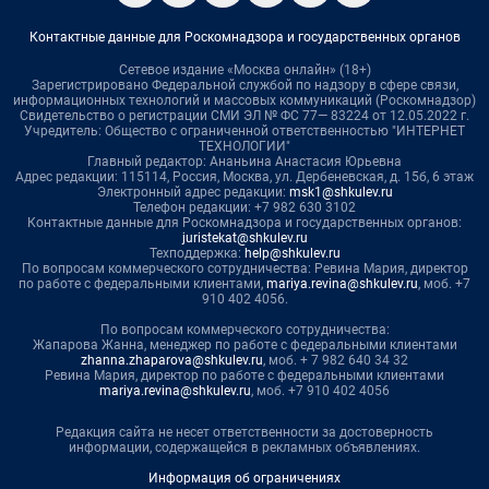
Контактные данные для Роскомнадзора и государственных органов
Сетевое издание «Москва онлайн» (18+)
Зарегистрировано Федеральной службой по надзору в сфере связи,
информационных технологий и массовых коммуникаций (Роскомнадзор)
Свидетельство о регистрации СМИ ЭЛ № ФС 77— 83224 от 12.05.2022 г.
Учредитель: Общество с ограниченной ответственностью "ИНТЕРНЕТ
ТЕХНОЛОГИИ"
Главный редактор: Ананьина Анастасия Юрьевна
Адрес редакции: 115114, Россия, Москва, ул. Дербеневская, д. 15б, 6 этаж
Электронный адрес редакции:
msk1@shkulev.ru
Телефон редакции: +7 982 630 3102
Контактные данные для Роскомнадзора и государственных органов:
juristekat@shkulev.ru
Техподдержка:
help@shkulev.ru
По вопросам коммерческого сотрудничества: Ревина Мария, директор
по работе с федеральными клиентами,
mariya.revina@shkulev.ru
, моб. +7
910 402 4056.
По вопросам коммерческого сотрудничества:
Жапарова Жанна, менеджер по работе с федеральными клиентами
zhanna.zhaparova@shkulev.ru
, моб. + 7 982 640 34 32
Ревина Мария, директор по работе с федеральными клиентами
mariya.revina@shkulev.ru
, моб. +7 910 402 4056
Редакция сайта не несет ответственности за достоверность
информации, содержащейся в рекламных объявлениях.
Информация об ограничениях